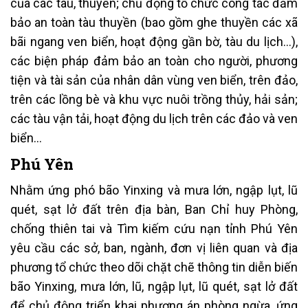
của các tàu, thuyền; chủ động tổ chức công tác đảm
bảo an toàn tàu thuyền (bao gồm ghe thuyền các xã
bãi ngang ven biển, hoạt động gần bờ, tàu du lịch…),
các biện pháp đảm bảo an toàn cho người, phương
tiện và tài sản của nhân dân vùng ven biển, trên đảo,
trên các lồng bè và khu vực nuôi trồng thủy, hải sản;
các tàu vận tải, hoạt động du lịch trên các đảo và ven
biển…
Phú Yên
Nhằm ứng phó bão Yinxing và mưa lớn, ngập lụt, lũ
quét, sạt lở đất trên địa bàn, Ban Chỉ huy Phòng,
chống thiên tai và Tìm kiếm cứu nạn tỉnh Phú Yên
yêu cầu các sở, ban, ngành, đơn vị liên quan và địa
phương tổ chức theo dõi chặt chẽ thông tin diễn biến
bão Yinxing, mưa lớn, lũ, ngập lụt, lũ quét, sạt lở đất
để chủ động triển khai phương án phòng ngừa, ứng