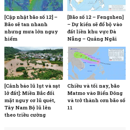
[Cập nhật bão số 12] –
[Bão số 12 – Fengshen]
Bão sẽ tan nhanh
– Dự kiến sẽ đổ bộ vào
nhưng mưa lớn nguy
đất liền khu vực Đà
hiểm
Nẵng – Quảng Ngãi
[Cảnh báo lũ lụt và sạt
Chiều và tối nay, bão
lở đất]: Miền Bắc đối
Matmo vào Biển Đông
mặt nguy cơ lũ quét,
và trở thành cơn bão số
Tây Nam Bộ lũ lên
11
theo triều cường