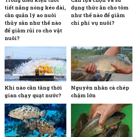
tiết nắng nóng kéo dài,
dụng thức ăn cho tôm
cần quản lý ao nuôi
như thế nào để giảm
thủy sản như thế nào
chi phí vụ nuôi?
để giảm rủi ro cho vật
nuôi?
Khi nào cần tăng thời
Nguyên nhân cá chép
gian chạy quạt nước?
chậm lớn