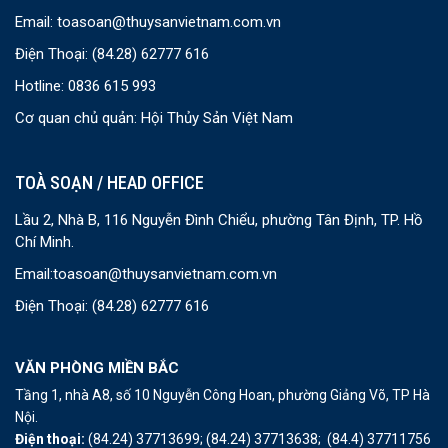
Email:
toasoan@thuysanvietnam.com.vn
Điện Thoại:
(84.28) 62777 616
Hotline: 0836 615 993
Cơ quan chủ quản: Hội Thủy Sản Việt Nam
TOÀ SOẠN / HEAD OFFICE
Lầu 2, Nhà B, 116 Nguyễn Đình Chiểu, phường Tân Định, TP. Hồ
Chí Minh.
Email:
toasoan@thuysanvietnam.com.vn
Điện Thoại:
(84.28) 62777 616
VĂN PHÒNG MIỀN BẮC
Tầng 1, nhà A8, số 10 Nguyễn Công Hoan, phường Giảng Võ, TP Hà
Nội.
Điện thoại:
(84.24) 37713699;
(84.24) 37713638;
(84.4) 37711756