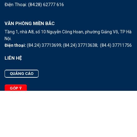
Điện Thoại:
(84.28) 62777 616
VĂN PHÒNG MIỀN BẮC
Tầng 1, nhà A8, số 10 Nguyễn Công Hoan, phường Giảng Võ, TP Hà
Nội.
Điện thoại:
(84.24) 37713699;
(84.24) 37713638;
(84.4) 37711756
LIÊN HỆ
QUẢNG CÁO
GÓP Ý
LIÊN HỆ
Quảng Cáo
Góp Ý
Facebook