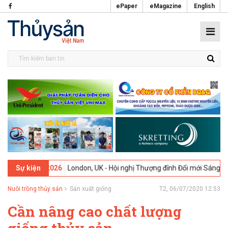
ePaper
eMagazine
English
09-02-2026
London, UK - Hội nghị Thượng đỉnh Đổi mới Sáng tạo tro
Sự kiện
Nuôi trồng thủy sản
Sản xuất giống
T2, 06/07/2020 12:53
Cần nâng cao chất lượng