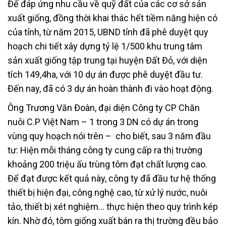
Để đáp ứng nhu cầu về quỹ đất của các cơ sở sản
xuất giống, đồng thời khai thác hết tiềm năng hiện có
của tỉnh, từ năm 2015, UBND tỉnh đã phê duyệt quy
hoạch chi tiết xây dựng tỷ lệ 1/500 khu trung tâm
sản xuất giống tập trung tại huyện Đất Đỏ, với diện
tích 149,4ha, với 10 dự án được phê duyệt đầu tư.
Đến nay, đã có 3 dự án hoàn thành đi vào hoạt động.
Ông Trương Văn Đoàn, đại diện Công ty CP Chăn
nuôi C.P Việt Nam – 1 trong 3 DN có dự án trong
vùng quy hoạch nói trên – cho biết, sau 3 năm đầu
tư: Hiện mỗi tháng công ty cung cấp ra thị trường
khoảng 200 triệu ấu trùng tôm đạt chất lượng cao.
Để đạt được kết quả này, công ty đã đầu tư hệ thống
thiết bị hiện đại, công nghệ cao, từ xử lý nước, nuôi
tảo, thiết bị xét nghiệm… thực hiện theo quy trình kép
kín. Nhờ đó, tôm giống xuất bán ra thị trường đều bảo