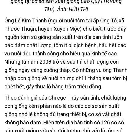
giống tại cơ sở sản xuất giống Cao Quý (TP.Vũng
Tàu). Ảnh: HỮU THI
Ông Lê Kim Thanh (người nuôi tôm tại ấp Ông Tô, xã
Phước Thuận, huyện Xuyên Mộc) cho biết, trước đây
nguồn tôm sú giống sản xuất trên địa bàn tỉnh luôn
bảo đảm chất lượng, tôm ít bị dịch bệnh, hầu hết các
vụ nuôi đều thành công cho hiệu quả kinh tế cao.
Nhưng từ năm 2008 trở về sau thì chất lượng con
giống ngày càng xuống thấp. Có những vụ ông Thanh
nhập con giống về nuôi nhưng chỉ 1 tháng sau tôm bị
chết hết, gây thua lỗ hàng trăm triệu đồng.
Theo đánh giá của Chi cục Thủy sản tỉnh, chất lượng
con giống kém phần nào là do các cơ sở sản xuất
giống nhỏ lẻ không đủ trang thiết bị, cơ sở vật chất
không bảo đảm. Hiện trên địa bàn tỉnh có 126 cơ sở
sản xuất giống với các đối tượng chủ yếu là tôm sú,