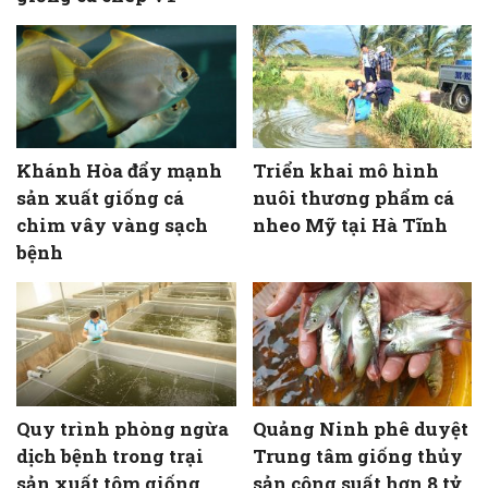
Khánh Hòa đẩy mạnh
Triển khai mô hình
sản xuất giống cá
nuôi thương phẩm cá
chim vây vàng sạch
nheo Mỹ tại Hà Tĩnh
bệnh
Quy trình phòng ngừa
Quảng Ninh phê duyệt
dịch bệnh trong trại
Trung tâm giống thủy
sản xuất tôm giống
sản công suất hơn 8 tỷ