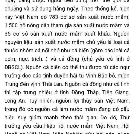
ngày càng được người tiêu dùng trên thế giới ưa
chuộng và sử dụng hàng ngày. Theo thống kê, hiện
nay Việt Nam có 783 cơ sở sản xuất nước mắm;
1.500 hộ nông dân tham gia sản xuất nước mắm và
35 cơ sở sản xuất nước mắm xuất khẩu. Nguồn
nguyên liệu sản xuất nước mắm chủ yếu là loại cá
thuộc nhóm cá nổi nhỏ như cá biển (gồm các loài cá
cơm, nục, trích…) và cá đồng (chủ yếu cá linh ở
ĐBSCL). Nguồn cá biển có thể thu được từ các ngư
trường dọc các tỉnh duyên hải từ Vịnh Bắc bộ, miền
Trung đến vịnh Thái Lan. Nguồn cá đồng như cá linh
thì tập trung nhiều ở tỉnh Đồng Tháp, Tiền Giang,
Long An. Tuy nhiên, nguồn lợi thủy sản Việt Nam,
trong đó có nguồn cá làm nước mắm đang có dấu
hiệu suy giảm mạnh theo thời gian. Do đó, Thứ
trưởng yêu cầu Hiệp hội nước mắm Việt Nam, Hội