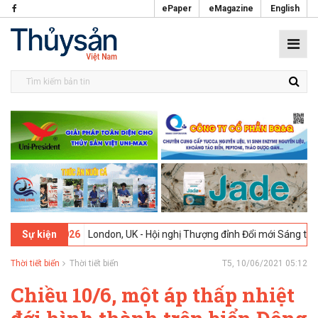
ePaper
eMagazine
English
9-02-2026
London, UK - Hội nghị Thượng đỉnh Đổi mới Sáng tạo trong
Sự kiện
Thời tiết biển
Thời tiết biển
T5, 10/06/2021 05:12
Chiều 10/6, một áp thấp nhiệt