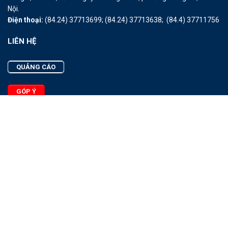
Nội.
Điện thoại:
(84.24) 37713699;
(84.24) 37713638;
(84.4) 37711756
LIÊN HỆ
QUẢNG CÁO
GÓP Ý
LIÊN HỆ
Quảng Cáo
Góp Ý
Facebook
2025 - © Bản quyền thuộc Tạp chí Thủy sản Việt Nam
Cấm sao chép dưới mọi hình thức nếu không có sự chấp thuận