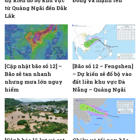
dự kiến đổ bộ khu vực
Đông và mạnh lên
từ Quảng Ngãi đến Đắk
Lắk
[Cập nhật bão số 12] –
[Bão số 12 – Fengshen]
Bão sẽ tan nhanh
– Dự kiến sẽ đổ bộ vào
nhưng mưa lớn nguy
đất liền khu vực Đà
hiểm
Nẵng – Quảng Ngãi