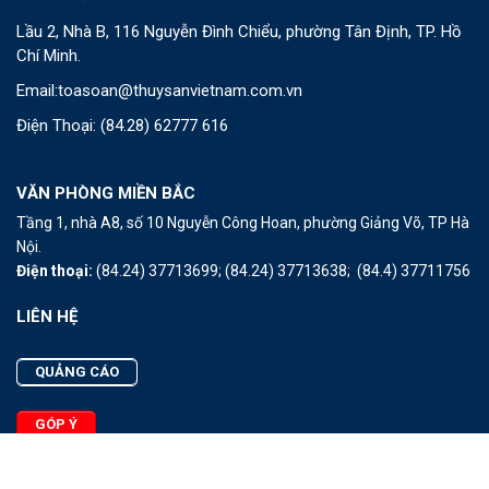
Lầu 2, Nhà B, 116 Nguyễn Đình Chiểu, phường Tân Định, TP. Hồ
Chí Minh.
Email:
toasoan@thuysanvietnam.com.vn
Điện Thoại:
(84.28) 62777 616
VĂN PHÒNG MIỀN BẮC
Tầng 1, nhà A8, số 10 Nguyễn Công Hoan, phường Giảng Võ, TP Hà
Nội.
Điện thoại:
(84.24) 37713699;
(84.24) 37713638;
(84.4) 37711756
LIÊN HỆ
QUẢNG CÁO
GÓP Ý