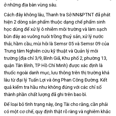
ở những địa bàn vùng sâu.
Cách đây không lâu, Thanh tra Sở NN&PTNT đã phát
hiện 2 dòng sản phẩm thuộc dạng chế phẩm sinh
học dùng để xử lý ô nhiễm môi trường và làm sạch
bùn đáy ao vuông nuôi trồng thuỷ sản, xử lý nước
thải, hầm cầu, mùi hôi là Semsr 05 và Semsr 09 của
Trung tâm Nghiên cứu kỹ thuật và Quản lý môi
trường (địa chỉ 3/9, Bình Giã, Khu phố 2, phường 13,
quận Tân Bình, TP Hồ Chí Minh) được xác định là
thuốc ngoài danh mục, lưu thông trên thị trường khá
lâu từ đại lý Tuấn Lợi và ông Phan Công Ðường. Kết
quả kiểm tra hầu như không đúng với các chỉ số
thành phần chất lượng đã ghi trên bao bì.
Ðể loại bỏ tình trạng này, ông Tài cho rằng, cần phải
có một cơ chế, quy định thật rõ ràng và nghiêm khắc