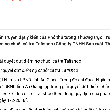
n truyền đạt ý kiến của Phó thủ tướng Thường trực Tr
iểm nợ chuỗi cá tra Tafishco (Công ty TNHH Sản xuất T
i quyết dứt điểm nợ chuỗi cá tra Tafishco
t Nam và UBND tỉnh An Giang. Trong đó chỉ đạo: “Ngân 
ới UBND tỉnh An Giang tập trung giải quyết dứt điểm phản
liên kết dọc cá tra Tafishco theo đúng quy định của pháp 
gày 1/2/2018”.
ang cũng chuyển đơn kiến nghị của các hộ nuôi cá tra c