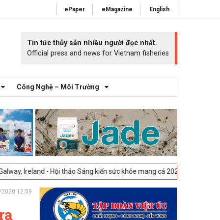
ePaper
eMagazine
English
Tin tức thủy sản nhiều người đọc nhất.
Official press and news for Vietnam fisheries
Công Nghệ – Môi Trường
land - Hội thảo Sáng kiến sức khỏe mang cá 2025 -
23-04-2025
Vigo, T
/2020 12:59
ra