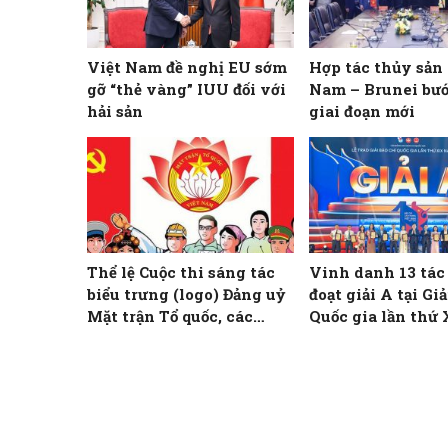
Việt Nam đề nghị EU sớm
Hợp tác thủy sản
gỡ “thẻ vàng” IUU đối với
Nam – Brunei bư
hải sản
giai đoạn mới
Thể lệ Cuộc thi sáng tác
Vinh danh 13 tá
biểu trưng (logo) Đảng uỷ
đoạt giải A tại Gi
Mặt trận Tổ quốc, các
Quốc gia lần thứ
đoàn thể Trung ương và
biểu trưng (logo) Đại hội
đại biểu Đảng bộ Mặt trận
Tổ quốc, các đoàn thể
Trung ương lần thứ I,