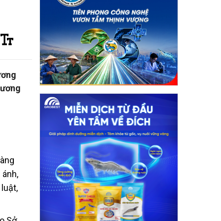
ương
hương
hàng
 ánh,
luật,
ho Sở