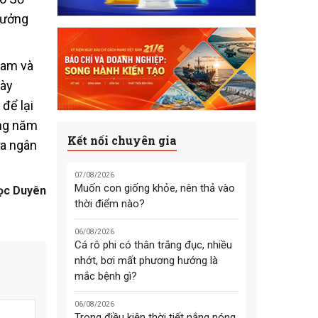
rưởng
Nam và
gày
để lại
ong năm
Kết nối chuyên gia
ữa ngân
07/08/2026
Muốn con giống khỏe, nên thả vào
ọc Duyên
thời điểm nào?
06/08/2026
Cá rô phi có thân trắng đục, nhiều
nhớt, bơi mất phương hướng là
mắc bệnh gì?
06/08/2026
Trong điều kiện thời tiết nắng nóng