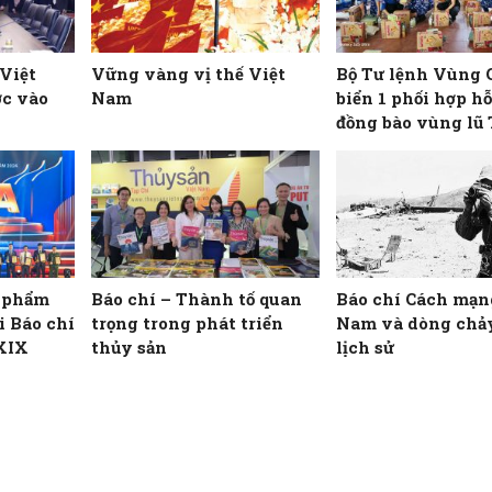
 Việt
Vững vàng vị thế Việt
Bộ Tư lệnh Vùng 
ớc vào
Nam
biển 1 phối hợp hỗ
đồng bào vùng lũ
Nghệ An
c phẩm
Báo chí – Thành tố quan
Báo chí Cách mạn
ải Báo chí
trọng trong phát triển
Nam và dòng chả
 XIX
thủy sản
lịch sử