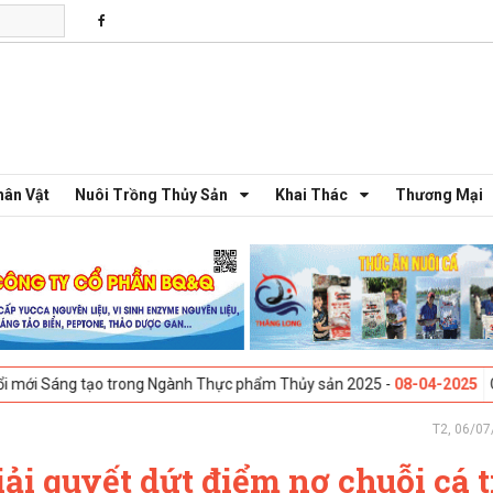
hân Vật
Nuôi Trồng Thủy Sản
Khai Thác
Thương Mại
g tạo trong Ngành Thực phẩm Thủy sản 2025 -
08-04-2025
Galway, Ire
T2, 06/07
ải quyết dứt điểm nợ chuỗi cá t