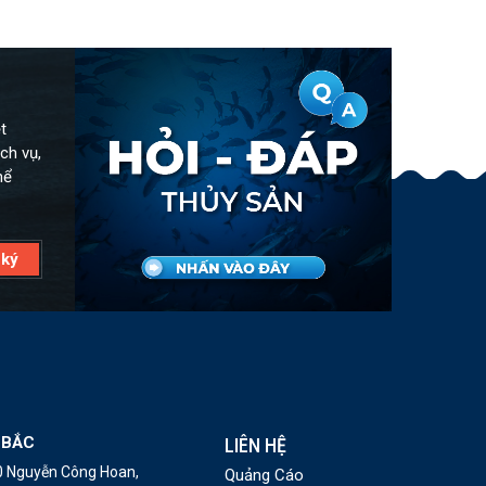
t
ch vụ,
hể
 BẮC
LIÊN HỆ
10 Nguyễn Công Hoan,
Quảng Cáo