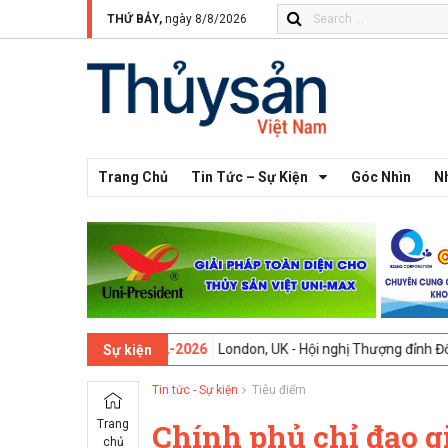
THỨ BẢY,
ngày 8/8/2026
Trang Chủ
Tin Tức – Sự Kiện
Góc Nhìn
N
n thứ 13 -
09-02-2026
London, UK - Hội nghị Thượng đỉnh Đổi mới Sán
Sự kiện
Tin tức - Sự kiện
Tiêu điểm
Trang
Chính phủ chỉ đạo gi
chủ