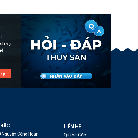
t
ch vụ,
hể
 BẮC
LIÊN HỆ
10 Nguyễn Công Hoan,
Quảng Cáo