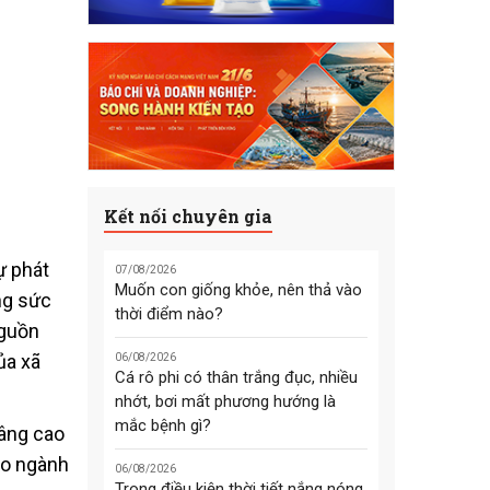
Kết nối chuyên gia
ự phát
07/08/2026
Muốn con giống khỏe, nên thả vào
ng sức
thời điểm nào?
nguồn
ủa xã
06/08/2026
Cá rô phi có thân trắng đục, nhiều
nhớt, bơi mất phương hướng là
mắc bệnh gì?
nâng cao
ạo ngành
06/08/2026
Trong điều kiện thời tiết nắng nóng