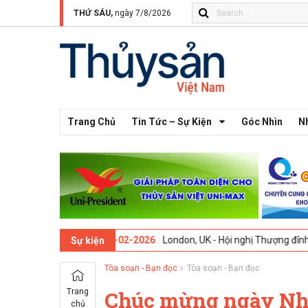
THỨ SÁU,
ngày 7/8/2026
Trang Chủ
Tin Tức – Sự Kiện
Góc Nhìn
N
lần thứ 13 -
09-02-2026
London, UK - Hội nghị Thượng đỉnh Đổi mới S
Sự kiện
Tòa soạn - Bạn đọc
Tòa soạn - Bạn đọc
Trang
Chúc mừng ngày Nhà
chủ