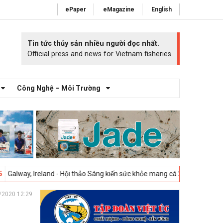
ePaper
eMagazine
English
Tin tức thủy sản nhiều người đọc nhất.
Official press and news for Vietnam fisheries
Công Nghệ – Môi Trường
reland - Hội thảo Sáng kiến sức khỏe mang cá 2025 -
23-04-2025
Vigo,
/2020 12:29