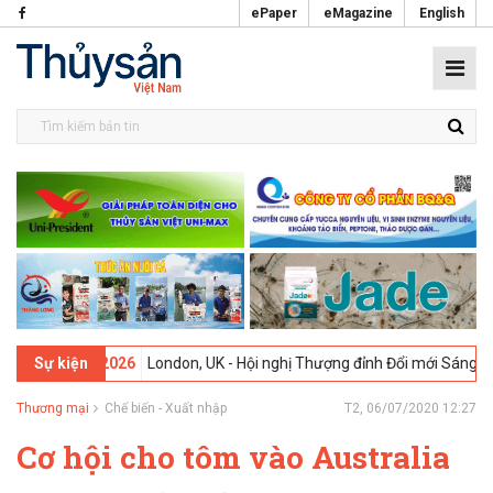
ePaper
eMagazine
English
09-02-2026
London, UK - Hội nghị Thượng đỉnh Đổi mới Sáng tạo tro
Sự kiện
Thương mại
Chế biến - Xuất nhập
T2, 06/07/2020 12:27
Cơ hội cho tôm vào Australia