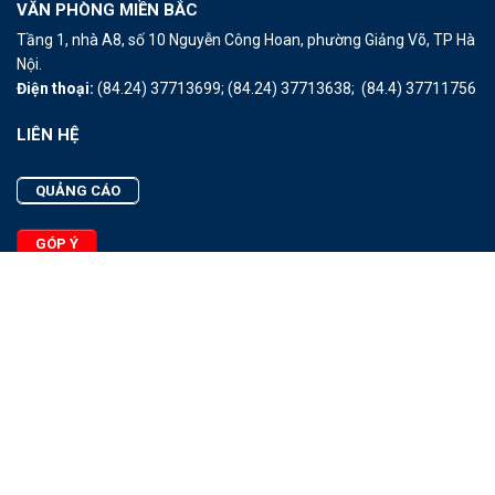
VĂN PHÒNG MIỀN BẮC
Tầng 1, nhà A8, số 10 Nguyễn Công Hoan, phường Giảng Võ, TP Hà
Nội.
Điện thoại:
(84.24) 37713699;
(84.24) 37713638;
(84.4) 37711756
LIÊN HỆ
QUẢNG CÁO
GÓP Ý
LIÊN HỆ
Quảng Cáo
Góp Ý
Facebook
2025 - © Bản quyền thuộc Tạp chí Thủy sản Việt Nam