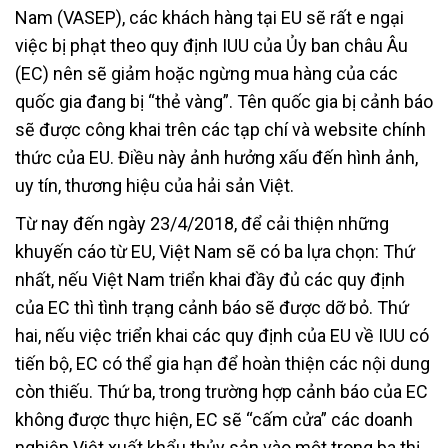
Nam (VASEP), các khách hàng tại EU sẽ rất e ngại
việc bị phạt theo quy định IUU của Ủy ban châu Âu
(EC) nên sẽ giảm hoặc ngừng mua hàng của các
quốc gia đang bị “thẻ vàng”. Tên quốc gia bị cảnh báo
sẽ được công khai trên các tạp chí và website chính
thức của EU. Điều này ảnh hưởng xấu đến hình ảnh,
uy tín, thương hiệu của hải sản Việt.
Từ nay đến ngày 23/4/2018, để cải thiện những
khuyến cáo từ EU, Việt Nam sẽ có ba lựa chọn: Thứ
nhất, nếu Việt Nam triển khai đầy đủ các quy định
của EC thì tình trạng cảnh báo sẽ được dỡ bỏ. Thứ
hai, nếu việc triển khai các quy định của EU về IUU có
tiến bộ, EC có thể gia hạn để hoàn thiện các nội dung
còn thiếu. Thứ ba, trong trường hợp cảnh báo của EC
không được thực hiện, EC sẽ “cấm cửa” các doanh
nghiệp Việt xuất khẩu thủy sản vào một trong ba thị