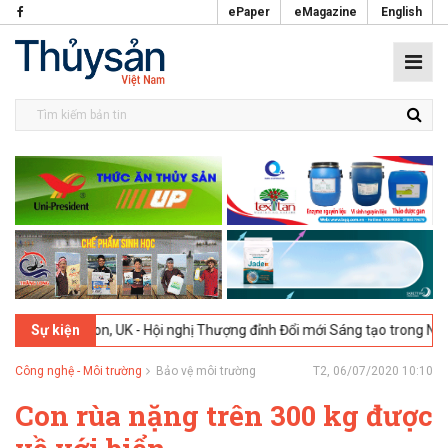
ePaper
eMagazine
English
6
London, UK - Hội nghị Thượng đỉnh Đổi mới Sáng tạo trong Ngành Th
Sự kiện
Công nghệ - Môi trường
Bảo vệ môi trường
T2, 06/07/2020 10:10
Con rùa nặng trên 300 kg được