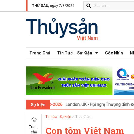
THỨ SÁU,
ngày 7/8/2026
Trang Chủ
Tin Tức – Sự Kiện
Góc Nhìn
N
 13 -
09-02-2026
London, UK - Hội nghị Thượng đỉnh Đổi mới Sáng tạ
Sự kiện
Tin tức - Sự kiện
Tiêu điểm
Trang
Con tôm Việt Nam
chủ