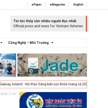
ePaper
eMagazine
English
Tin tức thủy sản nhiều người đọc nhất.
Official press and news for Vietnam fisheries
Công Nghệ – Môi Trường
- Hội thảo Sáng kiến sức khỏe mang cá 2025 -
23-04-2025
Vigo, Tây Ba
/2020 12:18