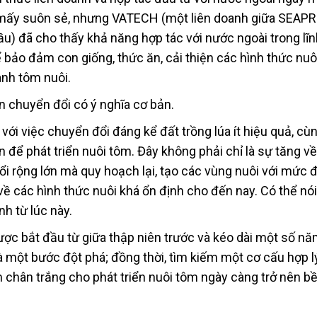
g mấy suôn sẻ, nhưng VATECH (một liên doanh giữa SEA
ầu) đã cho thấy khả năng hợp tác với nước ngoài trong lĩ
ể bảo đảm con giống, thức ăn, cải thiện các hình thức nuô
ành tôm nuôi.
n chuyển đổi có ý nghĩa cơ bản.
i việc chuyển đổi đáng kể đất trồng lúa ít hiệu quả, cùn
 để phát triển nuôi tôm. Đây không phải chỉ là sự tăng v
ổi rộng lớn mà quy hoạch lại, tạo các vùng nuôi với mức 
về các hình thức nuôi khá ổn định cho đến nay. Có thể nó
nh từ lúc này.
ược bắt đầu từ giữa thập niên trước và kéo dài một số nă
à một bước đột phá; đồng thời, tìm kiếm một cơ cấu hợp l
m chân trắng cho phát triển nuôi tôm ngày càng trở nên b