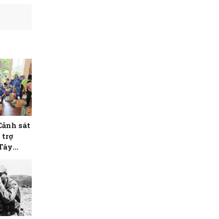
Cảnh sát
 trợ
 Tây