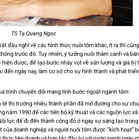
TS Tạ Quang Ngọc
bắt đầu nghĩ về các hình thức nuôi tôm khác, ít ra thì cũn
thống trước đó. Tuy nhiên, ý tưởng nuôi thâm canh và bá
iện được; để tạo bước nhảy vọt về sản lượng và giá trị 
 đến ngày nay, làm cơ sở cho sự hình thành và phát triể
á trình chuyển đổi mang tính bước ngoặt ngành tôm:
nh tế thị trường nhiều thành phần đã mở đường cho sự ch
g năm 1990 để các tiến bộ kỹ thuật và các nguồn lực xã 
ội lực để đi đến thành công đó ở ngay sự sáng tạo trong
t của doanh nghiệp và người nuôi tôm được “kích hoạt” b
h thức liên doanh và hợp tác đầu tư với nước ngoài ngày 