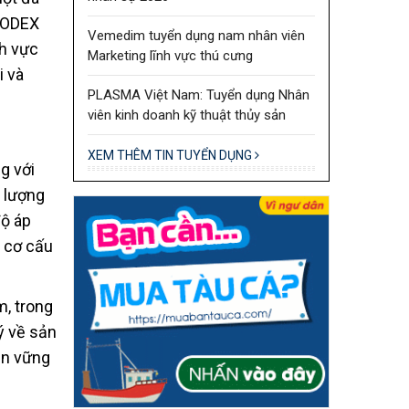
PRODEX
Vemedim tuyển dụng nam nhân viên
nh vực
Marketing lĩnh vực thú cưng
i và
PLASMA Việt Nam: Tuyển dụng Nhân
viên kinh doanh kỹ thuật thủy sản
XEM THÊM TIN TUYỂN DỤNG
g với
ề lượng
độ áp
i cơ cấu
m, trong
ý về sản
ền vững