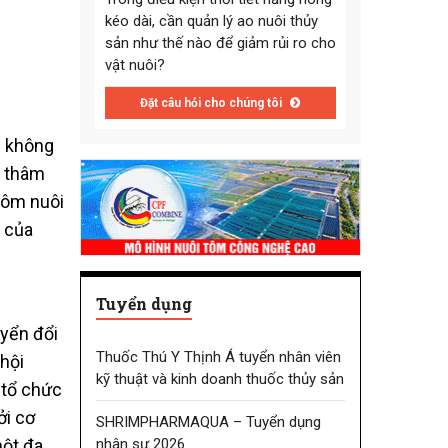
kéo dài, cần quản lý ao nuôi thủy
sản như thế nào để giảm rủi ro cho
vật nuôi?
Đặt câu hỏi cho chúng tôi
g không
n thâm
tôm nuôi
n của
Tuyển dụng
uyển đổi
Thuốc Thú Y Thịnh Á tuyển nhân viên
hội
kỹ thuật và kinh doanh thuốc thủy sản
 tổ chức
ởi cơ
SHRIMPHARMAQUA – Tuyển dụng
nhân sự 2026
một đa