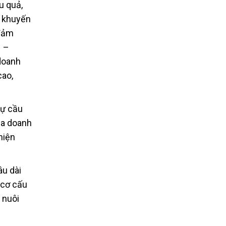
u quả,
c khuyến
 đảm
1 –
 doanh
cao,
sự cầu
ủa doanh
hiện
âu dài
 cơ cấu
 nuôi