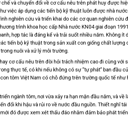
ơ chế và chuyển đổi về cơ cấu nêu trên phát huy được hiệ
hư việc áp dụng các tiến bộ kỹ thuật luôn được nhà nướ
rình nghiên cứu và triển khai do các cơ quan nghiên cứu
 Chương trình khoa học cấp Nhà nước KN04 giai đoạn 199
oanh, hợp tác là đáng kể và trải suốt nhiều năm. Không ít
ác tiến bộ kỹ thuật trong sản xuất con giống chất lượng 
 trong nuôi và xử lý môi trường.
hay cơ cấu nêu trên đòi hỏi trách nhiệm cao đi cùng với 
Trong thực tế, có khi nếu không có sự “tự phát” ban đầu c
c con tôm Việt Nam có chỗ đứng trên trường quốc tế như 
triển ngành tôm, nơi vừa xảy ra hạn mặn đầu năm, và về l
 đổi khi hậu và rủi ro về nước đầu nguồn. Thiết nghĩ tái
ố mới đó được xem xét thấu đáo nhằm đảm bảo phát triển