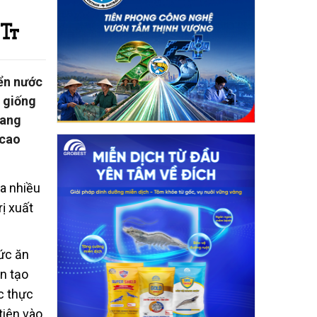
iển nước
y giống
sang
 cao
ua nhiều
ị xuất
hức ăn
ân tạo
c thực
tiên vào