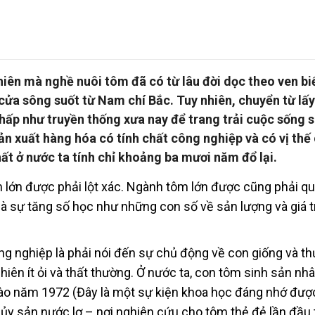
nhiên mà nghề nuôi tôm đã có từ lâu đời dọc theo ven b
 cửa sông suốt từ Nam chí Bắc. Tuy nhiên, chuyển từ lấ
thấp như truyền thống xưa nay để trang trải cuộc sống 
ản xuất hàng hóa có tính chất công nghiệp và có vị thế
ất ở nước ta tính chỉ khoảng ba mươi năm đổ lại.
m lớn được phải lột xác. Ngành tôm lớn được cũng phải q
à sự tăng số học như những con số về sản lượng và giá tr
ông nghiệp là phải nói đến sự chủ động về con giống và t
iên ít ỏi và thất thường. Ở nước ta, con tôm sinh sản nh
 vào năm 1972 (Đây là một sự kiện khoa học đáng nhớ đượ
hủy sản nước lợ – nơi nghiên cứu cho tôm thẻ đẻ lần đầu 