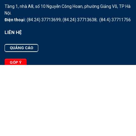
Tầng 1, nhà A8, số 10 Nguyễn Công Hoan, phường Giảng Võ, TP Hà
Nội.
Điện thoại:
(84.24) 37713699;
(84.24) 37713638;
(84.4) 37711756
LIÊN HỆ
QUẢNG CÁO
GÓP Ý
LIÊN HỆ
Quảng Cáo
Góp Ý
Facebook
2025 - © Bản quyền thuộc Tạp chí Thủy sản Việt Nam