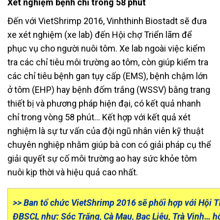
Xét nghiệm bệnh chỉ trong 58 phút
Đến với VietShrimp 2016, Vinhthinh Biostadt sẽ đưa
xe xét nghiệm (xe lab) đến Hội chợ Triển lãm để
phục vụ cho người nuôi tôm. Xe lab ngoài việc kiểm
tra các chỉ tiêu môi trường ao tôm, còn giúp kiểm tra
các chỉ tiêu bệnh gan tụy cấp (EMS), bệnh chậm lớn
ở tôm (EHP) hay bệnh đốm trắng (WSSV) bằng trang
thiết bị và phương pháp hiện đại, có kết quả nhanh
chỉ trong vòng 58 phút… Kết hợp với kết quả xét
nghiệm là sự tư vấn của đội ngũ nhân viên kỹ thuật
chuyên nghiệp nhằm giúp bà con có giải pháp cụ thể
giải quyết sự cố môi trường ao hay sức khỏe tôm
nuôi kịp thời và hiệu quả cao nhất.
>> Ban tổ chức VietShrimp 2016 sẽ phối hợp với Hội T
ĐBSCL như: Sóc Trăng, Cà Mau, Bạc Liêu, Trà Vinh… hỗ 