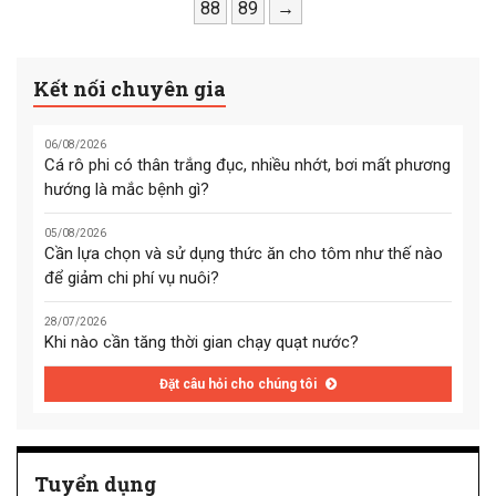
3 màng của ngư dân, trên cổ
88
89
→
có vết hằn và bị chảy máu ở
mắt. Con còn lại trên thân
Kết nối chuyên gia
không có vết thương.
06/08/2026
Cá rô phi có thân trắng đục, nhiều nhớt, bơi mất phương
hướng là mắc bệnh gì?
05/08/2026
Cần lựa chọn và sử dụng thức ăn cho tôm như thế nào
để giảm chi phí vụ nuôi?
28/07/2026
Khi nào cần tăng thời gian chạy quạt nước?
Đặt câu hỏi cho chúng tôi
Tuyển dụng