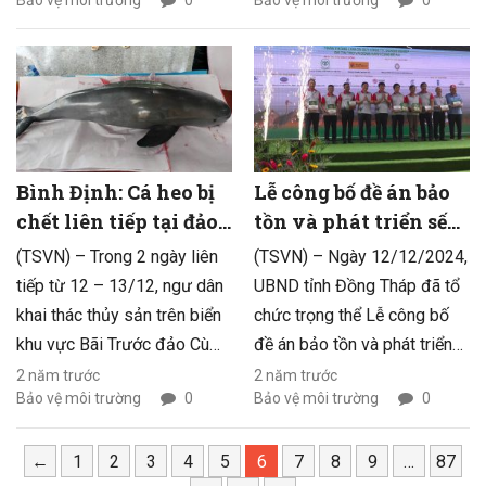
Bảo vệ môi trường
0
Bảo vệ môi trường
0
trở thành đòn bẩy, công cụ
nâng cao năng lực ứng phó
hiệu quả giúp chính quyền và
thiên tai cho hàng chục ngàn
nhân dân các địa phương thể
người dân tại 7 tỉnh ven biển
hiện được vai trò, trách
dễ bị tổn thương.
nhiệm của mình trong công
tác bảo vệ và phát triển
nguồn lợi thủy sản. Đến nay,
Bình Định: Cá heo bị
Lễ công bố đề án bảo
phong trào đã lan tỏa sâu
chết liên tiếp tại đảo
tồn và phát triển sếu
rộng đến 31 xã, phường ven
Cù Lao Xanh
đầu đỏ tại Vườn Quốc
(TSVN) – Trong 2 ngày liên
(TSVN) – Ngày 12/12/2024,
biển, đầm trong tỉnh, nhận
gia Tràm Chim giai
tiếp từ 12 – 13/12, ngư dân
UBND tỉnh Đồng Tháp đã tổ
thức của người dân có nhiều
đoạn 2022 – 2032
khai thác thủy sản trên biển
chức trọng thể Lễ công bố
chuyển biến rõ rệt.
khu vực Bãi Trước đảo Cù
đề án bảo tồn và phát triển
Lao Xanh (xã Nhơn Châu, TP
sếu đầu đỏ tại Vườn Quốc
2 năm trước
2 năm trước
Bảo vệ môi trường
0
Bảo vệ môi trường
0
Quy Nhơn, Bình Định), phát
gia Tràm Chim, giai đoạn
hiện hai con cá heo đã chết,
2022 – 2032.
trong đó có con bị quấn lưới
←
1
2
3
4
5
6
7
8
9
…
87