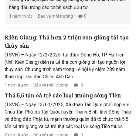
hàng đầu trong các chính sách đầu tư.
1 năm trước
Bảo vệ môi trường
0
Kiên Giang: Thả hơn 2 triệu con giống tái tạo
thủy sản
(TSVN) – Ngày 12/2/2025, tại đầm Đông Hồ, TP Hà Tiên
(tỉnh Kiên Giang) diễn ra Lễ thả con giống tái tạo nguồn lợi
thủy sản. Chương trình nằm trong Lễ hội kỷ niệm 289 năm
thành lập Tao đàn Chiêu Anh Các.
1 năm trước
Bảo vệ môi trường
0
Thả 5,5 tấn cá trê các loại xuống sông Tiền
(TSVN) – Ngày 13/01/2025, Xã đoàn Tân Quới phối hợp với
Chùa Tân Phù, xã Tân Quới, huyện Thanh Bình, tỉnh Đồng Tháp
và đông đảo Phật tử, mạnh thường quân đã tổ chức thả 5,5
tấn cá trê giống và cá trê thịt các loại về sông Tiền thuộc
thủy phận 5 xã Cù Lao Tây, huyện Thanh Bình.
2 năm trước
Bảo vệ môi trường
0