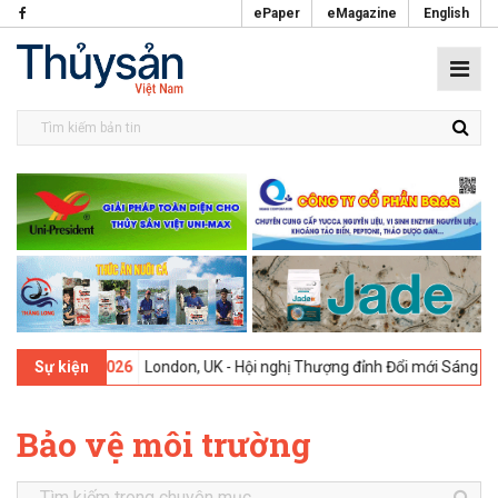
ePaper
eMagazine
English
09-02-2026
London, UK - Hội nghị Thượng đỉnh Đổi mới Sáng tạo tro
Sự kiện
Bảo vệ môi trường