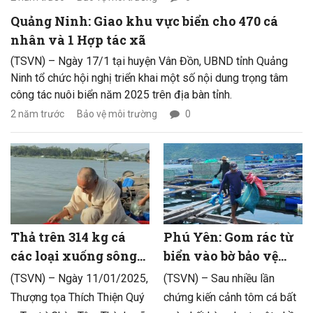
Quảng Ninh: Giao khu vực biển cho 470 cá
nhân và 1 Hợp tác xã
(TSVN) – Ngày 17/1 tại huyện Vân Đồn, UBND tỉnh Quảng
Ninh tổ chức hội nghị triển khai một số nội dung trọng tâm
công tác nuôi biển năm 2025 trên địa bàn tỉnh.
2 năm trước
Bảo vệ môi trường
0
Thả trên 314 kg cá
Phú Yên: Gom rác từ
các loại xuống sông
biển vào bờ bảo vệ
Tiền
nuôi trồng thủy sản
(TSVN) – Ngày 11/01/2025,
(TSVN) – Sau nhiều lần
Thượng tọa Thích Thiện Quý
chứng kiến cảnh tôm cá bất