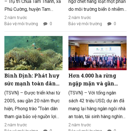
– Trụ trì Chùa Tâm Thành, xã
ngờ chết hàng loạt một phần
Phú Cường, huyện Tam
do môi trường biển ô nhiễm,
Nông, tỉnh Đồng Tháp cùng
người dân Phú Yên đã tích
2 năm trước
2 năm trước
Bảo vệ môi trường
0
Bảo vệ môi trường
0
với các phật tử và chính
cực triển khai mô hình thu
quyền địa phương tổ chức
gom rác thải từ biển vào bờ.
thả trên 314 kg cá chép, cá
mè dinh các loại xuống khu
bảo tồn nguồn lợi thủy sản
thuộc thủy phận phường An
Thạnh thành phố vùng biên
Bình Định: Phát huy
Hơn 4.000 ha rừng
viễn Hồng Ngự, tỉnh Đồng
sức mạnh toàn dân
ngập mặn và gần
Tháp để tái tạo nguồn lợi
trong bảo vệ nguồn
5.000 nhà an toàn cho
(TSVN) – Được triển khai từ
(TSVN) – Với tổng ngân
thủy sản đang dần bị cạn
lợi thủy sản
7 tỉnh ven biển
2005, sau gần 20 năm thực
sách 42 triệu USD, dự án đã
kiệt và chung tay bảo vệ môi
hiện, Phong trào “Toàn dân
mang lại hàng ngàn ngôi nhà
trường sinh thái cho thiên
tham gia bảo vệ nguồn lợi
an toàn, tái sinh hàng nghìn
nhiên ngày được trong lành.
thủy sản” tại Bình Định đã
hecta rừng ngập mặn và
2 năm trước
2 năm trước