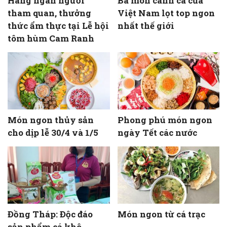
Hàng ngàn người
Ba món canh cá của
tham quan, thưởng
Việt Nam lọt top ngon
thức ẩm thực tại Lễ hội
nhất thế giới
tôm hùm Cam Ranh
Món ngon thủy sản
Phong phú món ngon
cho dịp lễ 30/4 và 1/5
ngày Tết các nước
Đồng Tháp: Độc đáo
Món ngon từ cá trạc
sản phẩm cá khô