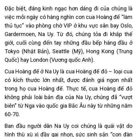
Đặc biệt, đáng kinh ngạc hơn dáng đi của chúng là
việc mỗi ngày có hàng nghìn con cua Hoàng đế “làm
thủ tục” vào phòng chờ VIP ở khu vực sân bay Oslo,
Gardermoen, Na Uy. Từ đó, chúng tỏa đi khắp thế
giới, cuối cùng đến tay những đầu bếp hàng đầu ở
Tokyo (Nhật Bản), Seattle (Mỹ), Hong Kong (Trung
Quốc) hay London (Vương quốc Anh).
Cua Hoàng đế ở Na Uy là cua Hoàng đế đỏ – loại cua
có kích thước lớn nhất, được đánh giá ngon nhất
trong họ cua Hoàng đế. Thực tế, cua Hoàng đế đỏ
không phải loài bản địa của Na Uy, chúng đã “vượt
biên” từ Nga vào quốc gia Bắc Âu này từ những năm
60-70.
Ban đầu người dân Na Uy coi chúng là quái vật do
hình thù xù xì đầy gai nhọn, sức sinh sản “con đàn