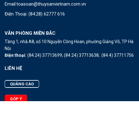
Email:
toasoan@thuysanvietnam.com.vn
Điện Thoại:
(84.28) 62777 616
VĂN PHÒNG MIỀN BẮC
Tầng 1, nhà A8, số 10 Nguyễn Công Hoan, phường Giảng Võ, TP Hà
Nội.
Điện thoại:
(84.24) 37713699;
(84.24) 37713638;
(84.4) 37711756
LIÊN HỆ
QUẢNG CÁO
GÓP Ý
LIÊN HỆ
Quảng Cáo
Góp Ý