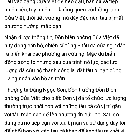
Tàu vào cảng Cửa Việt để neo đậu, bán cá và tiếp
nhiên liệu, tuy nhiên do không quen với luồng lạch
Cửa Việt, thời tiết sương mù dày đặc nên tàu bị mất
phương hướng, mắc cạn.
Nhận được thông tin, Đồn biên phòng Cửa Việt đã
huy động cán bộ, chiến sĩ cùng 3 tàu cá của ngư dân
ra triển khai các phương án cứu hộ. Mặc dù biển
động sóng to nhưng sau quá trình nỗ lực, các lực
lượng đã cứu hộ thành công lai dắt tàu bị nạn cùng
12 ngư dân vào bờ an toàn.
Thượng tá Đặng Ngọc Sơn, Đồn trưởng Đồn Biên
phòng Cửa Việt cho biết: Đơn vị đã tổ chức lực lượng
thường trực phối hợp với những tàu cá có vị trí gần
với tàu mắc cạn để lên phương án cứu hộ. Sau đó
dùng ca nô tiếp cận với tàu bị nạn và sử dụng dây tời
để phối hợp với các tàu cá khác để kéo tàu ra khỏi vị