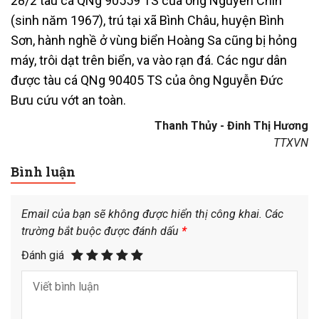
28/2 tàu cá QNg 90559 TS của ông Nguyễn Chín
(sinh năm 1967), trú tại xã Bình Châu, huyện Bình
Sơn, hành nghề ở vùng biển Hoàng Sa cũng bị hỏng
máy, trôi dạt trên biển, va vào rạn đá. Các ngư dân
được tàu cá QNg 90405 TS của ông Nguyễn Đức
Bưu cứu vớt an toàn.
Thanh Thủy - Đinh Thị Hương
TTXVN
Bình luận
Email của bạn sẽ không được hiển thị công khai.
Các
trường bắt buộc được đánh dấu
*
Đánh giá