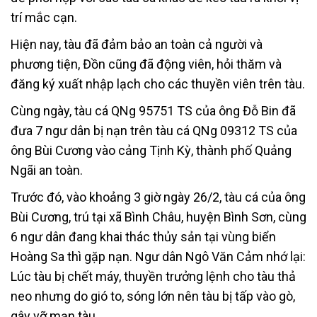
trí mắc cạn.
Hiện nay, tàu đã đảm bảo an toàn cả người và
phương tiện, Đồn cũng đã động viên, hỏi thăm và
đăng ký xuất nhập lạch cho các thuyền viên trên tàu.
Cùng ngày, tàu cá QNg 95751 TS của ông Đỗ Bin đã
đưa 7 ngư dân bị nạn trên tàu cá QNg 09312 TS của
ông Bùi Cương vào cảng Tịnh Kỳ, thành phố Quảng
Ngãi an toàn.
Trước đó, vào khoảng 3 giờ ngày 26/2, tàu cá của ông
Bùi Cương, trú tại xã Bình Châu, huyện Bình Sơn, cùng
6 ngư dân đang khai thác thủy sản tại vùng biển
Hoàng Sa thì gặp nạn. Ngư dân Ngô Văn Cảm nhớ lại:
Lúc tàu bị chết máy, thuyền trưởng lệnh cho tàu thả
neo nhưng do gió to, sóng lớn nên tàu bị tấp vào gò,
gây vỡ mạn tàu.