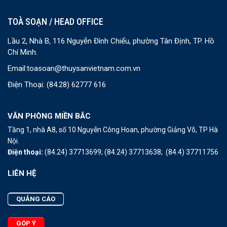
TOÀ SOẠN / HEAD OFFICE
Lầu 2, Nhà B, 116 Nguyễn Đình Chiểu, phường Tân Định, TP. Hồ
Chí Minh.
Email:
toasoan@thuysanvietnam.com.vn
Điện Thoại:
(84.28) 62777 616
VĂN PHÒNG MIỀN BẮC
Tầng 1, nhà A8, số 10 Nguyễn Công Hoan, phường Giảng Võ, TP Hà
Nội.
Điện thoại:
(84.24) 37713699;
(84.24) 37713638;
(84.4) 37711756
LIÊN HỆ
QUẢNG CÁO
GÓP Ý