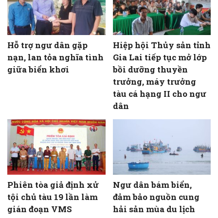
Hỗ trợ ngư dân gặp
Hiệp hội Thủy sản tỉnh
nạn, lan tỏa nghĩa tình
Gia Lai tiếp tục mở lớp
giữa biển khơi
bồi dưỡng thuyền
trưởng, máy trưởng
tàu cá hạng II cho ngư
dân
Phiên tòa giả định xử
Ngư dân bám biển,
tội chủ tàu 19 lần làm
đảm bảo nguồn cung
gián đoạn VMS
hải sản mùa du lịch