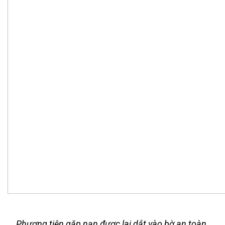
Phương tiện gặp nạn được lai dắt vào bờ an toàn.