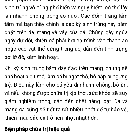
sinh trùng vô cùng phổ biến và nguy hiểm, có thể lây
lan nhanh chóng trong ao nuôi. Các đốm trắng lấm
tấm mà bạn thấy chính là các ký sinh trùng này bám
chặt trên da, mang và vây của cá. Chúng gây ngứa
ngáy dữ dội, khiến cá phải bơi cạ mình vào thành ao
hoặc các vật thể cứng trong ao, dẫn đến tình trạng
bơi lờ đờ, kém linh hoạt.
Khi ký sinh trùng bám dày đặc trên mang, chúng sẽ
phá hoại biểu mô, làm cá bị ngạt thở, hô hấp bị ngưng
trệ. Điều này làm cho cá yếu đi nhanh chóng, bỏ ăn,
và nếu không được chữa trị kịp thời, sức khỏe sẽ suy
giảm nghiêm trọng, dẫn đến chết hàng loạt. Da và
mang cá cũng sẽ tiết ra rất nhiều nhớt để tự bảo vệ,
khiến màu sắc cá trở nên nhợt nhạt hơn.
Biện pháp chữa trị hiệu quả