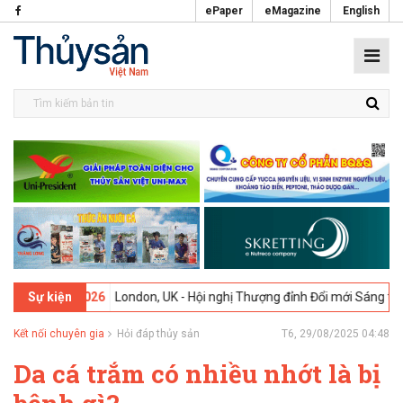
ePaper
eMagazine
English
9-02-2026
London, UK - Hội nghị Thượng đỉnh Đổi mới Sáng tạo tron
Sự kiện
Kết nối chuyên gia
Hỏi đáp thủy sản
T6, 29/08/2025 04:48
Da cá trắm có nhiều nhớt là bị