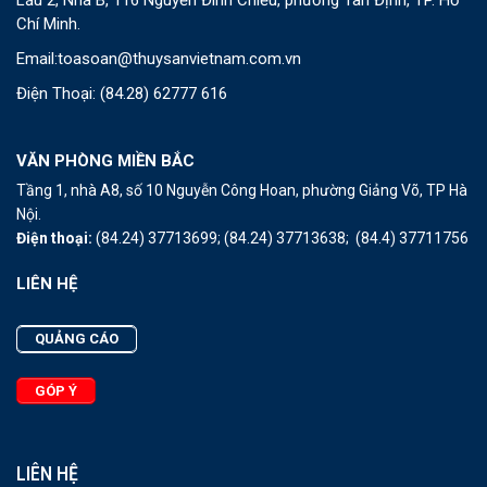
Lầu 2, Nhà B, 116 Nguyễn Đình Chiểu, phường Tân Định, TP. Hồ
Chí Minh.
Email:
toasoan@thuysanvietnam.com.vn
Điện Thoại:
(84.28) 62777 616
VĂN PHÒNG MIỀN BẮC
Tầng 1, nhà A8, số 10 Nguyễn Công Hoan, phường Giảng Võ, TP Hà
Nội.
Điện thoại:
(84.24) 37713699;
(84.24) 37713638;
(84.4) 37711756
LIÊN HỆ
QUẢNG CÁO
GÓP Ý
LIÊN HỆ