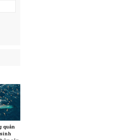
g quản
 sinh