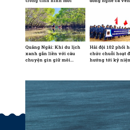
trong tình hình mới
đồng nghề cá ven
Quảng Ngãi: Khi du lịch
Hải đội 102 phối h
xanh gắn liền với câu
chức chuỗi hoạt 
chuyện gìn giữ môi
hướng tới kỷ niệ
trường
Ngày giải phóng
Nam, thống nhất 