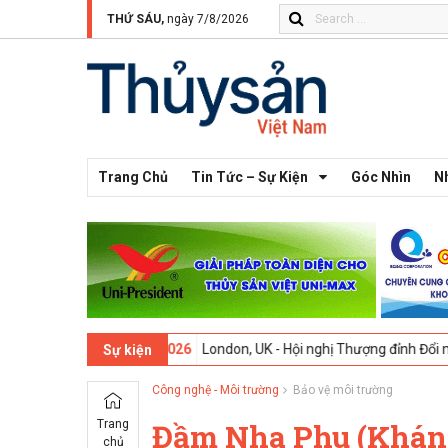
THỨ SÁU,
ngày 7/8/2026
Trang Chủ
Tin Tức – Sự Kiện
Góc Nhìn
N
13 -
09-02-2026
London, UK - Hội nghị Thượng đỉnh Đổi mới Sáng tạo
Sự kiện
Công nghệ - Môi trường
Bảo vệ môi trường
Trang
Đầm Nha Phu (Khánh 
chủ