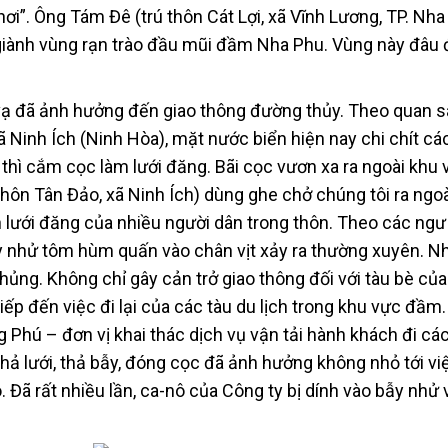
i”. Ông Tám Đê (trú thôn Cát Lợi, xã Vĩnh Lương, TP. Nha
 giành vùng rạn trào đầu mũi đầm Nha Phu. Vùng này đâu
 vạ đã ảnh hưởng đến giao thông đường thủy. Theo quan s
xã Ninh Ích (Ninh Hòa), mặt nước biển hiện nay chi chít cá
 thì cắm cọc làm lưới đăng. Bãi cọc vươn xa ra ngoài khu
thôn Tân Đảo, xã Ninh Ích) dùng ghe chở chúng tôi ra ngo
 lưới đăng của nhiều người dân trong thôn. Theo các ngư
bẫy nhử tôm hùm quấn vào chân vịt xảy ra thường xuyên. N
ủng. Không chỉ gây cản trở giao thông đối với tàu bè củ
iếp đến việc đi lại của các tàu du lịch trong khu vực đầm
 Phú – đơn vị khai thác dịch vụ vận tải hành khách đi cá
hả lưới, thả bẫy, đóng cọc đã ảnh hưởng không nhỏ tới vi
Đã rất nhiều lần, ca-nô của Công ty bị dính vào bẫy nhử 