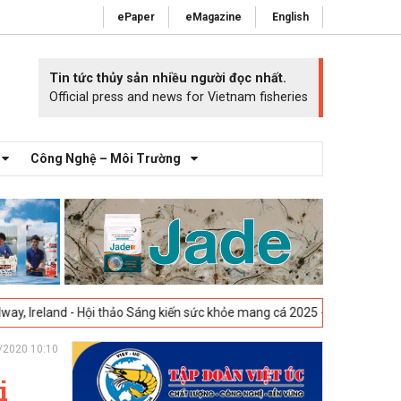
ePaper
eMagazine
English
Tin tức thủy sản nhiều người đọc nhất.
Official press and news for Vietnam fisheries
Công Nghệ – Môi Trường
 Hội thảo Sáng kiến sức khỏe mang cá 2025 -
23-04-2025
Vigo, Tây Ban
/2020 10:10
i