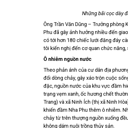
Những bãi cọc dày đ
Ông Trần Văn Dũng – Trưởng phòng Ki
Phu đã gây ảnh hưởng nhiều đến giao 
có tới hơn 180 chiếc lưới đăng đáy c
tôi kiến nghị đến cơ quan chức năng,
Ô nhiễm nguồn nước
Theo phản ánh của cư dân địa phương
đổi dòng chảy, gây xáo trộn cuộc sống 
đặc, nguồn nước của khu vực đầm hiện
trạng vẹm xanh, ốc hương chết thường
Trang) và xã Ninh Ích (thị xã Ninh Hò
khiến đầm Nha Phu thêm ô nhiễm. Nhữ
chảy từ trên thượng nguồn xuống đều b
không dám nuôi trồng thủy sản.