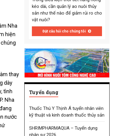
kéo dài, cần quản lý ao nuôi thủy
sản như thế nào để giảm rủi ro cho
vật nuôi?
đầm Nha
Đặt câu hỏi cho chúng tôi
ầm hiện
c chúng
làm thay
ng dày
, tình
Tuyển dụng
P. Nha
 đang
Thuốc Thú Y Thịnh Á tuyển nhân viên
kỹ thuật và kinh doanh thuốc thủy sản
ồn nước
chứ
SHRIMPHARMAQUA – Tuyển dụng
nhân sự 2026