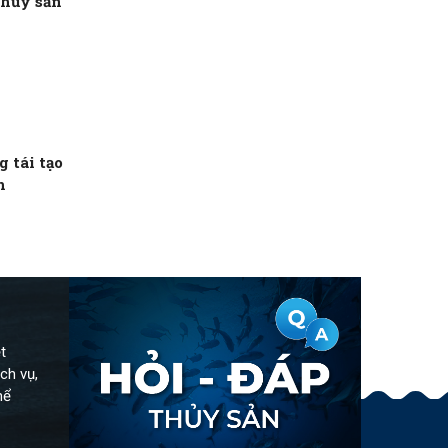
thủy sản
 tái tạo
n
t
ch vụ,
hể