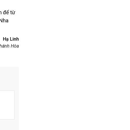
n để từ
 Nha
Hạ Linh
hánh Hòa