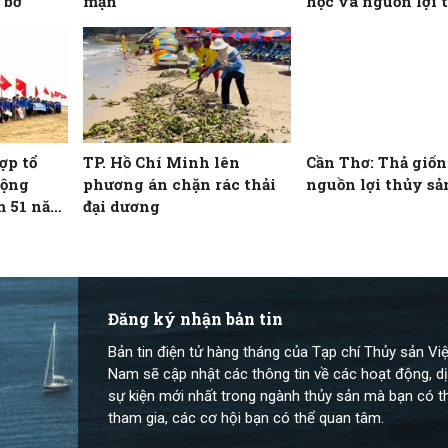
 bờ
mặn
học và nguồn lợi 
ợp tổ
TP. Hồ Chí Minh lên
Cần Thơ: Thả giống
động
phương án chặn rác thải
nguồn lợi thủy sả
m 51 năm
đại dương
 miền
đất nước
Đăng ký nhận bản tin
Bản tin điện tử hàng tháng của Tạp chí Thủy sản Việ
Nam sẽ cập nhật các thông tin về các hoạt động, dị
sự kiện mới nhất trong ngành thủy sản mà bạn có t
tham gia, các cơ hội bạn có thể quan tâm.