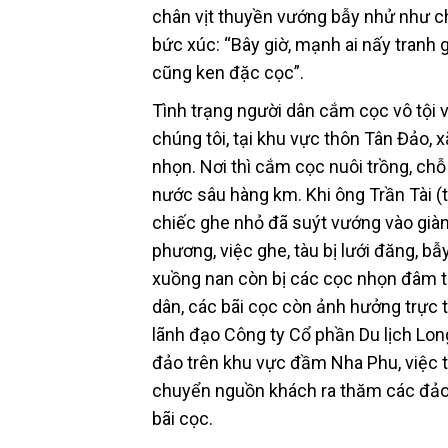
chân vịt thuyền vướng bẫy nhử như chơ
bức xúc: “Bây giờ, mạnh ai nấy tranh
cũng ken đặc cọc”.
Tình trạng người dân cắm cọc vô tội
chúng tôi, tại khu vực thôn Tân Đảo, 
nhọn. Nơi thì cắm cọc nuôi trồng, chỗ
nước sâu hàng km. Khi ông Trần Tài (
chiếc ghe nhỏ đã suýt vướng vào giàn
phương, việc ghe, tàu bị lưới đăng, 
xuồng nan còn bị các cọc nhọn đâm th
dân, các bãi cọc còn ảnh hưởng trực t
lãnh đạo Công ty Cổ phần Du lịch Long
đảo trên khu vực đầm Nha Phu, việc t
chuyển nguồn khách ra thăm các đảo. 
bãi cọc.