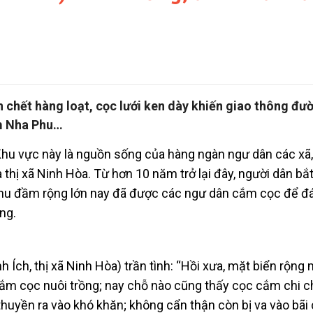
 chết hàng loạt, cọc lưới ken dày khiến giao thông đư
ầm Nha Phu…
u vực này là nguồn sống của hàng ngàn ngư dân các xã,
thị xã Ninh Hòa. Từ hơn 10 năm trở lại đây, người dân bắ
 khu đầm rộng lớn nay đã được các ngư dân cắm cọc để đá
ng.
Ích, thị xã Ninh Hòa) trần tình: “Hồi xưa, mặt biển rộng
m cọc nuôi trồng; nay chỗ nào cũng thấy cọc cắm chi ch
huyền ra vào khó khăn; không cẩn thận còn bị va vào bãi 