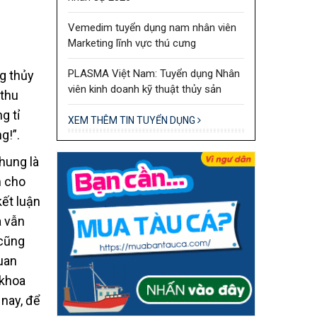
Vemedim tuyển dụng nam nhân viên
Marketing lĩnh vực thú cưng
PLASMA Việt Nam: Tuyển dụng Nhân
ng thủy
viên kinh doanh kỹ thuật thủy sản
 thu
g tỉ
XEM THÊM TIN TUYỂN DỤNG
g!”.
hung là
h cho
kết luận
à vẫn
 cũng
uan
 khoa
nay, để