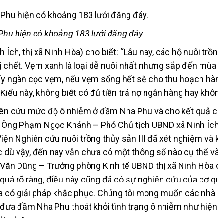
hu hiện có khoảng 183 lưới đăng đáy.
h Ích, thị xã Ninh Hòa) cho biết: “Lâu nay, các hộ nuôi trồ
 bị chết. Vẹm xanh là loại dễ nuôi nhất nhưng sắp đến mùa
ấy ngàn cọc vẹm, nếu vẹm sống hết sẽ cho thu hoạch hàn
Kiểu này, không biết có đủ tiền trả nợ ngân hàng hay khôn
ghiên cứu mức độ ô nhiễm ở đầm Nha Phu và cho kết quả c
. Ông Phạm Ngọc Khánh – Phó Chủ tịch UBND xã Ninh Íc
Viện Nghiên cứu nuôi trồng thủy sản III đã xét nghiệm và 
 dù vậy, đến nay vẫn chưa có một thông số nào cụ thể v
 Văn Dũng – Trưởng phòng Kinh tế UBND thị xã Ninh Hòa
 quá rõ ràng, điều này cũng đã có sự nghiên cứu của cơ q
a có giải pháp khắc phục. Chúng tôi mong muốn các nhà
a đầm Nha Phu thoát khỏi tình trạng ô nhiễm như hiện 