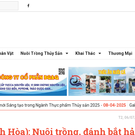
hân Vật
Nuôi Trồng Thủy Sản
Khai Thác
Thương Mại
 trong Ngành Thực phẩm Thủy sản 2025 -
08-04-2025
Galway, Ireland -
T2, 06/07
Hòa): Nuôi trồng, đánh bắt hả