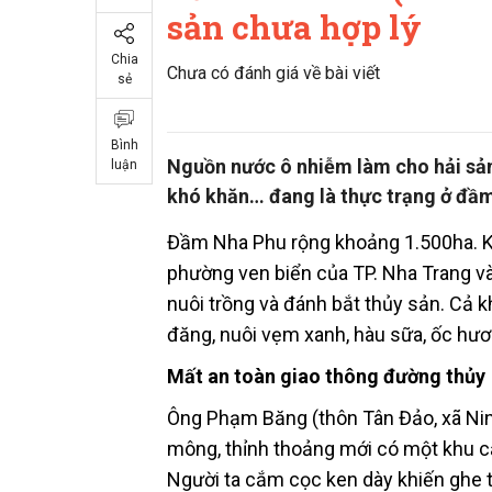
sản chưa hợp lý
Chia
Chưa có đánh giá về bài viết
sẻ
Bình
Nguồn nước ô nhiễm làm cho hải sản
luận
khó khăn… đang là thực trạng ở đ
Đầm Nha Phu rộng khoảng 1.500ha. Kh
phường ven biển của TP. Nha Trang và 
nuôi trồng và đánh bắt thủy sản. Cả
đăng, nuôi vẹm xanh, hàu sữa, ốc hươ
Mất an toàn giao thông đường thủy
Ông Phạm Băng (thôn Tân Đảo, xã Ninh 
mông, thỉnh thoảng mới có một khu cắ
Người ta cắm cọc ken dày khiến ghe t