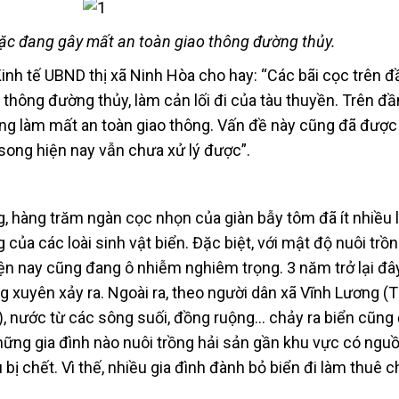
ặc đang gây mất an toàn giao thông đường thủy.
nh tế UBND thị xã Ninh Hòa cho hay: “Các bãi cọc trên 
thông đường thủy, làm cản lối đi của tàu thuyền. Trên đ
àng làm mất an toàn giao thông. Vấn đề này cũng đã đượ
 song hiện nay vẫn chưa xử lý được”.
, hàng trăm ngàn cọc nhọn của giàn bẫy tôm đã ít nhiều 
của các loài sinh vật biển. Đặc biệt, với mật độ nuôi trồ
 nay cũng đang ô nhiễm nghiêm trọng. 3 năm trở lại đây
 xuyên xảy ra. Ngoài ra, theo người dân xã Vĩnh Lương (T
a), nước từ các sông suối, đồng ruộng… chảy ra biển cũng
ng gia đình nào nuôi trồng hải sản gần khu vực có ngu
ị chết. Vì thế, nhiều gia đình đành bỏ biển đi làm thuê 