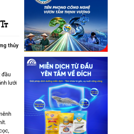
ờng thủy
t đầu
nh lưới
 mênh
ít.
cọc,