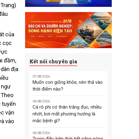
 Trang)
 đâu
át của
c cọc
 vực
ài đầm,
Kết nối chuyên gia
 dân địa
hiều
07/08/2026
Muốn con giống khỏe, nên thả vào
a ngư
thời điểm nào?
. Theo
06/08/2026
c tuyến
Cá rô phi có thân trắng đục, nhiều
ệc vận
nhớt, bơi mất phương hướng là
và vào
mắc bệnh gì?
06/08/2026
Trong điều kiện thời tiết nắng nóng