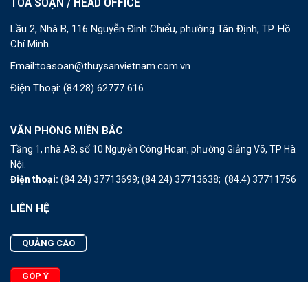
TOÀ SOẠN / HEAD OFFICE
Lầu 2, Nhà B, 116 Nguyễn Đình Chiểu, phường Tân Định, TP. Hồ
Chí Minh.
Email:
toasoan@thuysanvietnam.com.vn
Điện Thoại:
(84.28) 62777 616
VĂN PHÒNG MIỀN BẮC
Tầng 1, nhà A8, số 10 Nguyễn Công Hoan, phường Giảng Võ, TP Hà
Nội.
Điện thoại:
(84.24) 37713699;
(84.24) 37713638;
(84.4) 37711756
LIÊN HỆ
QUẢNG CÁO
GÓP Ý