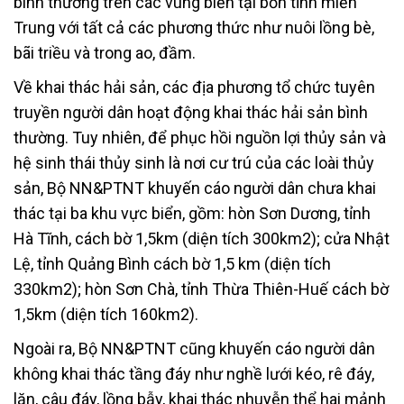
bình thường trên các vùng biển tại bốn tỉnh miền
Trung với tất cả các phương thức như nuôi lồng bè,
bãi triều và trong ao, đầm.
Về khai thác hải sản, các địa phương tổ chức tuyên
truyền người dân hoạt động khai thác hải sản bình
thường. Tuy nhiên, để phục hồi nguồn lợi thủy sản và
hệ sinh thái thủy sinh là nơi cư trú của các loài thủy
sản, Bộ NN&PTNT khuyến cáo người dân chưa khai
thác tại ba khu vực biển, gồm: hòn Sơn Dương, tỉnh
Hà Tĩnh, cách bờ 1,5km (diện tích 300km2); cửa Nhật
Lệ, tỉnh Quảng Bình cách bờ 1,5 km (diện tích
330km2); hòn Sơn Chà, tỉnh Thừa Thiên-Huế cách bờ
1,5km (diện tích 160km2).
Ngoài ra, Bộ NN&PTNT cũng khuyến cáo người dân
không khai thác tầng đáy như nghề lưới kéo, rê đáy,
lặn, câu đáy, lồng bẫy, khai thác nhuyễn thể hai mảnh