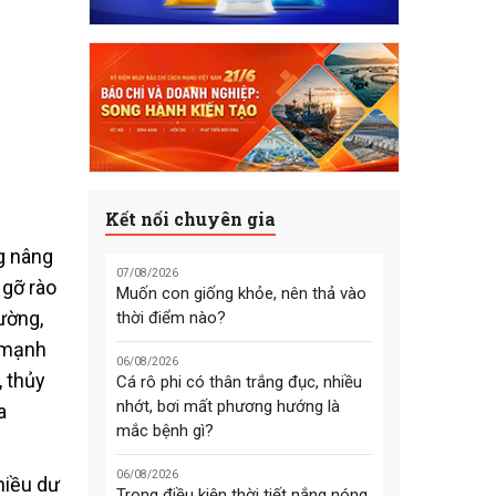
Kết nối chuyên gia
ng nâng
07/08/2026
 gỡ rào
Muốn con giống khỏe, nên thả vào
ường,
thời điểm nào?
y mạnh
06/08/2026
, thủy
Cá rô phi có thân trắng đục, nhiều
nhớt, bơi mất phương hướng là
a
mắc bệnh gì?
06/08/2026
hiều dư
Trong điều kiện thời tiết nắng nóng