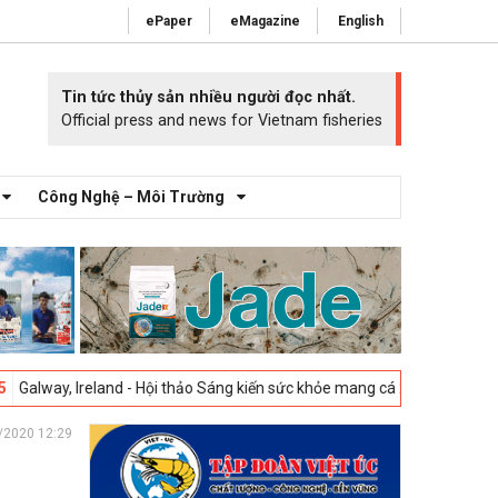
ePaper
eMagazine
English
Tin tức thủy sản nhiều người đọc nhất.
Official press and news for Vietnam fisheries
Công Nghệ – Môi Trường
eland - Hội thảo Sáng kiến sức khỏe mang cá 2025 -
23-04-2025
Vigo, T
/2020 12:29