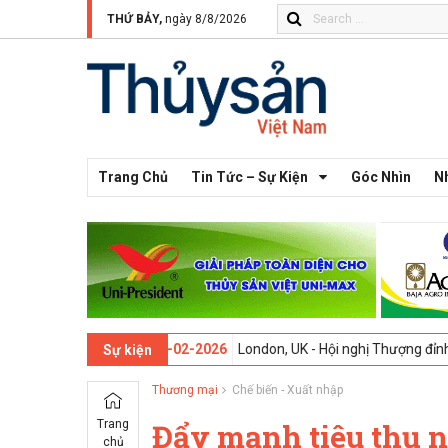
THỨ BẢY,
ngày 8/8/2026
Trang Chủ
Tin Tức – Sự Kiện
Góc Nhìn
N
ần thứ 13 -
09-02-2026
London, UK - Hội nghị Thượng đỉnh Đổi mới Sá
Sự kiện
Thương mại
Chế biến - Xuất nhập
Trang
Đẩy mạnh tiêu thụ 
chủ