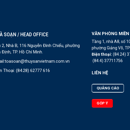
VĂN PHÒNG MIỀN
À SOẠN / HEAD OFFICE
Tầng 1, nhà A8, số 
 2, Nhà B, 116 Nguyễn Đình Chiểu, phường
phường Giảng Võ, TP 
 Định, TP. Hồ Chí Minh.
Điện thoại:
(84.24) 
(84.4) 37711756
il:
toasoan@thuysanvietnam.com.vn
n Thoại:
(84.28) 62777 616
LIÊN HỆ
QUẢNG CÁO
GÓP Ý