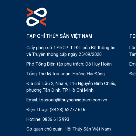
TẠP CHÍ THỦY SẢN VIỆT NAM
TO
Giấy phép số 179/GP-TTĐT của Bộ thông tin
Lầu
và Truyền thông cấp ngày 25/09/2020
Tân
Phó Tổng Biên tập phụ trách: Đỗ Huy Hoàn
Ema
Tổng Thư ký toà soạn: Hoàng Hải Đăng
Điệ
Địa chỉ: Lầu 2, Nhà B, 116 Nguyễn Đình Chiểu,
phường Tân Định, TP. Hồ Chí Minh.
Email:
toasoan@thuysanvietnam.com.vn
Điện Thoại:
(84.28) 62777 616
Hotline: 0836 615 993
Cơ quan chủ quản: Hội Thủy Sản Việt Nam