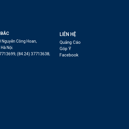
 BẮC
LIÊN HỆ
10 Nguyễn Công Hoan,
Quảng Cáo
Hà Nội.
Góp Ý
37713699;
(84.24) 37713638;
Facebook