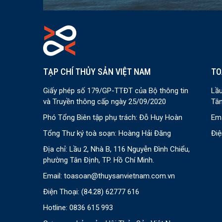
TẠP CHÍ THỦY SẢN VIỆT NAM
TO
Giấy phép số 179/GP-TTĐT của Bộ thông tin
Lầu
và Truyền thông cấp ngày 25/09/2020
Tân
Phó Tổng Biên tập phụ trách: Đỗ Huy Hoàn
Ema
Tổng Thư ký toà soạn: Hoàng Hải Đăng
Điệ
Địa chỉ: Lầu 2, Nhà B, 116 Nguyễn Đình Chiểu,
phường Tân Định, TP. Hồ Chí Minh.
Email:
toasoan@thuysanvietnam.com.vn
Điện Thoại:
(84.28) 62777 616
Hotline: 0836 615 993