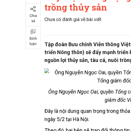
trồng thủy sản
Chia
Chưa có đánh giá về bài viết
sẻ
Bình
Tập đoàn Bưu chính Viễn thông Việ
luận
triển Nông thôn) sẽ đẩy mạnh triển 
nguồn lợi thủy sản, tàu cá, nuôi trồ
Ông Nguyễn Ngọc Oai, quyền Tổng c
giám đốc V
Đây là nội dung quan trọng trong thỏ
ngày 5/2 tại Hà Nội.
Theo đó, hai bên sẽ trao đổi thông tin