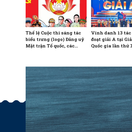
Thể lệ Cuộc thi sáng tác
Vinh danh 13 tá
biểu trưng (logo) Đảng uỷ
đoạt giải A tại Gi
Mặt trận Tổ quốc, các
Quốc gia lần thứ
đoàn thể Trung ương và
biểu trưng (logo) Đại hội
đại biểu Đảng bộ Mặt trận
Tổ quốc, các đoàn thể
Trung ương lần thứ I,
nhiệm kỳ 2025 – 2030