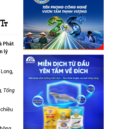
à Phát
n lý
g, Tổng
 chiều
thông,