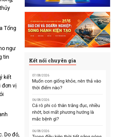
 thủy
ủa Tổng
cho ngư
 tin
Kết nối chuyên gia
ý kết
07/08/2026
Muốn con giống khỏe, nên thả vào
 đơn vị
thời điểm nào?
ói
06/08/2026
Cá rô phi có thân trắng đục, nhiều
nhớt, bơi mất phương hướng là
hanh
mắc bệnh gì?
06/08/2026
c. Do đó,
Trong điều kiện thời tiết nắng nóng