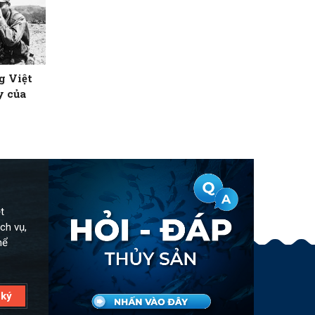
g Việt
y của
t
ch vụ,
hể