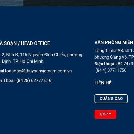
VĂN PHÒNG MIỀN
À SOẠN / HEAD OFFICE
Tầng 1, nhà A8, số 
 2, Nhà B, 116 Nguyễn Đình Chiểu, phường
phường Giảng Võ, TP 
 Định, TP. Hồ Chí Minh.
Điện thoại:
(84.24) 
(84.4) 37711756
il:
toasoan@thuysanvietnam.com.vn
n Thoại:
(84.28) 62777 616
LIÊN HỆ
QUẢNG CÁO
GÓP Ý