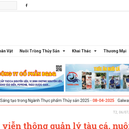
hân Vật
Nuôi Trồng Thủy Sản
Khai Thác
Thương Mại
trong Ngành Thực phẩm Thủy sản 2025 -
08-04-2025
Galway, Ireland - 
T2, 06/07
iễn thông quản lý tàu cá, nuô