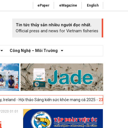
ePaper
eMagazine
English
Tin tức thủy sản nhiều người đọc nhất.
Official press and news for Vietnam fisheries
Công Nghệ – Môi Trường
Hội thảo Sáng kiến sức khỏe mang cá 2025 -
23-04-2025
Vigo, Tây Ban 
/2020 01:01
i