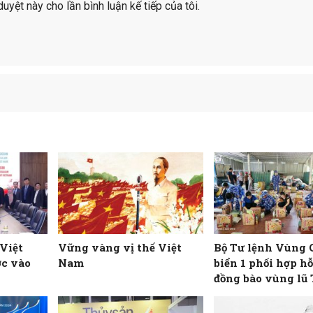
duyệt này cho lần bình luận kế tiếp của tôi.
 Việt
Vững vàng vị thế Việt
Bộ Tư lệnh Vùng 
ớc vào
Nam
biển 1 phối hợp hỗ
đồng bào vùng lũ
Nghệ An