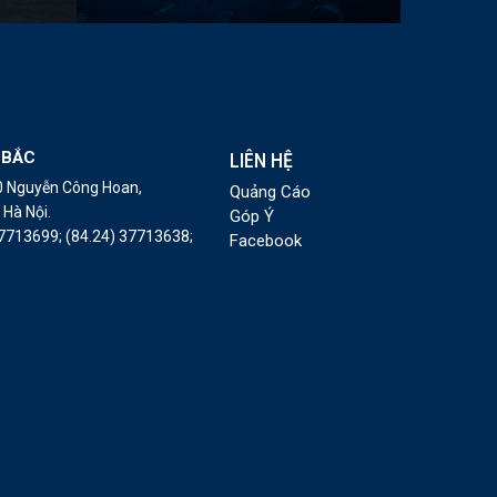
 BẮC
LIÊN HỆ
10 Nguyễn Công Hoan,
Quảng Cáo
Hà Nội.
Góp Ý
37713699;
(84.24) 37713638;
Facebook