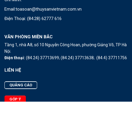
Email:
toasoan@thuysanvietnam.com.vn
Điện Thoại:
(84.28) 62777 616
VĂN PHÒNG MIỀN BẮC
Tầng 1, nhà A8, số 10 Nguyễn Công Hoan, phường Giảng Võ, TP Hà
Nội.
Điện thoại:
(84.24) 37713699;
(84.24) 37713638;
(84.4) 37711756
LIÊN HỆ
QUẢNG CÁO
GÓP Ý
LIÊN HỆ
Quảng Cáo