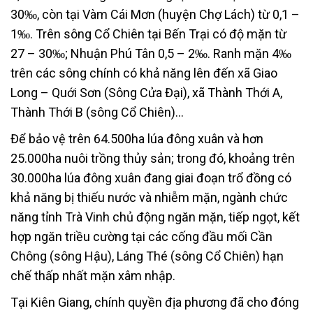
30‰, còn tại Vàm Cái Mơn (huyện Chợ Lách) từ 0,1 –
1‰. Trên sông Cổ Chiên tại Bến Trại có độ mặn từ
27 – 30‰; Nhuận Phú Tân 0,5 – 2‰. Ranh mặn 4‰
trên các sông chính có khả năng lên đến xã Giao
Long – Quới Sơn (Sông Cửa Đại), xã Thành Thới A,
Thành Thới B (sông Cổ Chiên)…
Để bảo vệ trên 64.500ha lúa đông xuân và hơn
25.000ha nuôi trồng thủy sản; trong đó, khoảng trên
30.000ha lúa đông xuân đang giai đoạn trổ đồng có
khả năng bị thiếu nước và nhiễm mặn, ngành chức
năng tỉnh Trà Vinh chủ động ngăn mặn, tiếp ngọt, kết
hợp ngăn triều cường tại các cống đầu mối Cần
Chông (sông Hậu), Láng Thé (sông Cổ Chiên) hạn
chế thấp nhất mặn xâm nhập.
Tại Kiên Giang, chính quyền địa phương đã cho đóng