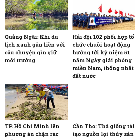
Quảng Ngãi: Khi du
Hải đội 102 phối hợp tổ
lịch xanh gắn liền với
chức chuỗi hoạt động
câu chuyện gìn giữ
hướng tới kỷ niệm 51
môi trường
năm Ngày giải phóng
miền Nam, thống nhất
đất nước
TP. Hồ Chí Minh lên
Cần Thơ: Thả giống tái
phương án chặn rác
tạo nguồn lợi thủy sản