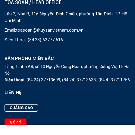
TOÀ SOẠN / HEAD OFFICE
Lầu 2, Nhà B, 116 Nguyễn Đình Chiểu, phường Tân Định, TP. Hồ
Chí Minh.
Email:
toasoan@thuysanvietnam.com.vn
Điện Thoại:
(84.28) 62777 616
VĂN PHÒNG MIỀN BẮC
Tầng 1, nhà A8, số 10 Nguyễn Công Hoan, phường Giảng Võ, TP Hà
Nội.
Điện thoại:
(84.24) 37713699;
(84.24) 37713638;
(84.4) 37711756
LIÊN HỆ
QUẢNG CÁO
GÓP Ý