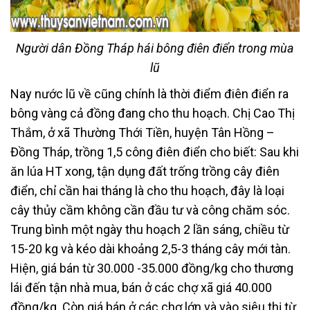
Người dân Đồng Tháp hái bông điên điển trong mùa
lũ
Nay nước lũ về cũng chính là thời điểm điên điển ra
bông vàng cả đồng đang cho thu hoạch. Chị Cao Thị
Thắm, ở xã Thường Thới Tiền, huyện Tân Hồng –
Đồng Tháp, trồng 1,5 công điên điển cho biết: Sau khi
ăn lúa HT xong, tận dụng đất trống trồng cây điên
điển, chỉ cần hai tháng là cho thu hoạch, đây là loại
cây thủy cầm không cần đầu tư và công chăm sóc.
Trung bình một ngày thu hoạch 2 lần sáng, chiều từ
15-20 kg và kéo dài khoảng 2,5-3 tháng cây mới tàn.
Hiện, giá bán từ 30.000 -35.000 đồng/kg cho thương
lái đến tận nhà mua, bán ở các chợ xã giá 40.000
đồng/kg. Còn giá bán ở các chợ lớn và vào siêu thị từ