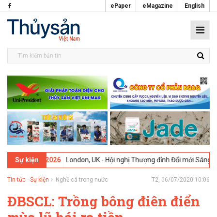
ePaper
eMagazine
English
9-02-2026
London, UK - Hội nghị Thượng đỉnh Đổi mới Sáng tạo tron
Sự kiện
Tin tức - Sự kiện
Nghề cá trong nước
T2, 06/07/2020 10:06
ĐBSCL: Trồng bông điên điển