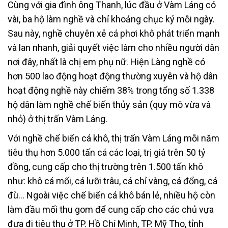
Cùng với gia đình ông Thanh, lúc đầu ở Vàm Láng có
vài, ba hộ làm nghề và chỉ khoảng chục ký mỗi ngày.
Sau này, nghề chuyên xẻ cá phơi khô phát triển mạnh
và lan nhanh, giải quyết việc làm cho nhiều người dân
nơi đây, nhất là chị em phụ nữ. Hiện Làng nghề có
hơn 500 lao động hoạt động thường xuyên và hộ dân
hoạt động nghề này chiếm 38% trong tổng số 1.338
hộ dân làm nghề chế biến thủy sản (quy mô vừa và
nhỏ) ở thị trấn Vàm Láng.
Với nghề chế biến cá khô, thị trấn Vàm Láng mỗi năm
tiêu thụ hơn 5.000 tấn cá các loại, trị giá trên 50 tỷ
đồng, cung cấp cho thị trường trên 1.500 tấn khô
như: khô cá mối, cá lưỡi trâu, cá chỉ vàng, cá đổng, cá
đù… Ngoài việc chế biến cá khô bán lẻ, nhiều hộ còn
làm đầu mối thu gom để cung cấp cho các chủ vựa
đưa đi tiêu thụ ở TP. Hồ Chí Minh, TP. Mỹ Tho, tỉnh