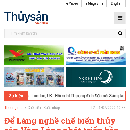
ePaper
eMagazine
English
2-2026
London, UK - Hội nghị Thượng đỉnh Đổi mới Sáng tạo trong N
Sự kiện
Thương mại
Chế biến - Xuất nhập
T2, 06/07/2020 10:33
Để Làng nghề chế biến thủy