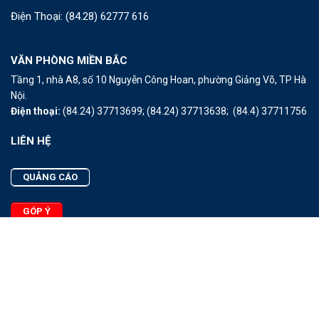
Điện Thoại:
(84.28) 62777 616
VĂN PHÒNG MIỀN BẮC
Tầng 1, nhà A8, số 10 Nguyễn Công Hoan, phường Giảng Võ, TP Hà
Nội.
Điện thoại:
(84.24) 37713699;
(84.24) 37713638;
(84.4) 37711756
LIÊN HỆ
QUẢNG CÁO
GÓP Ý
LIÊN HỆ
Quảng Cáo
Góp Ý
Facebook