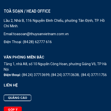
TOÀ SOẠN / HEAD OFFICE
Lầu 2, Nhà B, 116 Nguyễn Đình Chiểu, phường Tân Định, TP. Hồ
Chí Minh.
Email:
toasoan@thuysanvietnam.com.vn
Điện Thoại:
(84.28) 62777 616
VĂN PHÒNG MIỀN BẮC
Tầng 1, nhà A8, số 10 Nguyễn Công Hoan, phường Giảng Võ, TP Hà
Nội.
Điện thoại:
(84.24) 37713699;
(84.24) 37713638;
(84.4) 37711756
LIÊN HỆ
QUẢNG CÁO
GÓP Ý