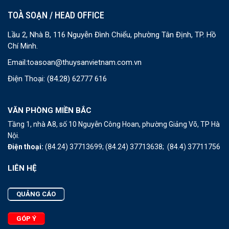
TOÀ SOẠN / HEAD OFFICE
Lầu 2, Nhà B, 116 Nguyễn Đình Chiểu, phường Tân Định, TP. Hồ
Chí Minh.
Email:
toasoan@thuysanvietnam.com.vn
Điện Thoại:
(84.28) 62777 616
VĂN PHÒNG MIỀN BẮC
Tầng 1, nhà A8, số 10 Nguyễn Công Hoan, phường Giảng Võ, TP Hà
Nội.
Điện thoại:
(84.24) 37713699;
(84.24) 37713638;
(84.4) 37711756
LIÊN HỆ
QUẢNG CÁO
GÓP Ý