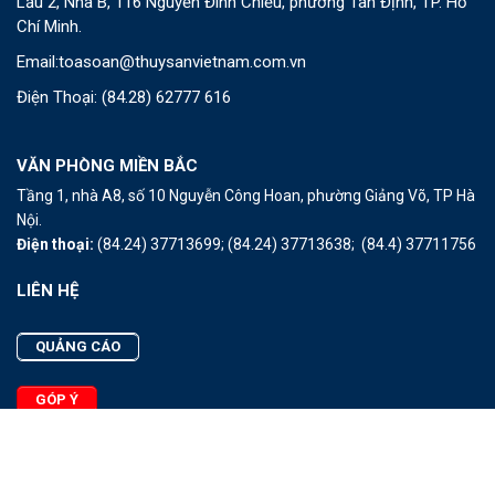
Lầu 2, Nhà B, 116 Nguyễn Đình Chiểu, phường Tân Định, TP. Hồ
Chí Minh.
Email:
toasoan@thuysanvietnam.com.vn
Điện Thoại:
(84.28) 62777 616
VĂN PHÒNG MIỀN BẮC
Tầng 1, nhà A8, số 10 Nguyễn Công Hoan, phường Giảng Võ, TP Hà
Nội.
Điện thoại:
(84.24) 37713699;
(84.24) 37713638;
(84.4) 37711756
LIÊN HỆ
QUẢNG CÁO
GÓP Ý
LIÊN HỆ