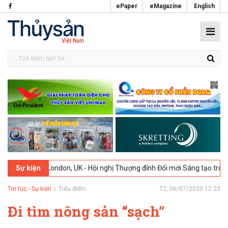
ePaper
eMagazine
English
26
London, UK - Hội nghị Thượng đỉnh Đổi mới Sáng tạo trong Ngành 
Sự kiện
Tin tức - Sự kiện
Tiêu điểm
T2, 06/07/2020 12:23
Đi tìm nông sản “sạch”