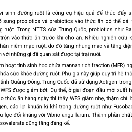
i sinh đường ruột là công cụ hiệu quả để thúc đẩy 
 sung probiotics và prebiotics vào thức ăn có thể cải 
g ruột. Trong NTTS của Trung Quốc, probiotics như Bac
trộn vào thức ăn trước khi cho ăn. Nhiều nghiên cứu 
nhăn niêm mạc ruột, do đó tăng nhung mao và tăng diện
 với những gì đã quan sát được tại trại nuôi.
ẩm hoạt tính sinh học chứa mannan rich fraction (MFR) n
hóa sức khỏe đường ruột. Phụ gia này giúp duy trì hệ th
 tỉnh Quảng Đông, Trung Quốc đã sử dụng Actigen trong
 WFS được giảm bớt. Cụ thể, ở giai đoạn đầu mới xuất hi
ào thức ăn hàng ngày thì thấy WFS giảm nhẹ, thậm chí 
en, các lợi khuẩn kị khí trong đường ruột như Fusobac
 lực đối kháng với Vibrio anguillarum. Thành phần chấ
 isovalerate cũng tăng đáng kể.