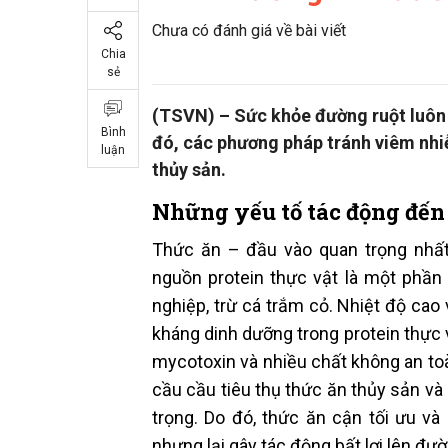
Chưa có đánh giá về bài viết
Chia
sẻ
(TSVN) – Sức khỏe đường ruột luôn 
Bình
đó, các phương pháp tránh viêm nh
luận
thủy sản.
Những yếu tố tác động đến
Thức ăn – đầu vào quan trọng nhất
nguồn protein thực vật là một phần
nghiệp, trừ cá trắm cỏ. Nhiệt độ cao 
kháng dinh dưỡng trong protein thực vậ
mycotoxin và nhiều chất không an toà
cầu cầu tiêu thụ thức ăn thủy sản và 
trọng. Do đó, thức ăn cận tối ưu v
nhưng lại gây tác động bất lợi lên đườ