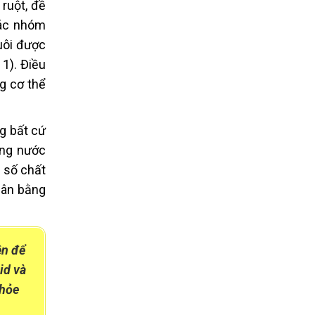
ruột, đề
các nhóm
uôi được
 1). Điều
ng cơ thể
ng bất cứ
ùng nước
g số chất
cân bằng
ên để
id và
khỏe