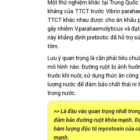
Một thử nghiệm khác tại Trung Quốc 
kháng của TTCT trước Vibrio paraha
TTCT khác nhau được cho ăn khẩu phầ
gây nhiễm V.parahaemolyticus và đạt 
này khẳng định prebiotic đã hỗ trợ s
tôm.
Lưu ý quan trọng là cần phải tiêu ch
mô hình nào. Đường ruột bị ảnh hưở
trước khi nuôi; sử dụng thức ăn công
lượng nước để đảm bảo chất thải ni 
trong nước.
>> Là đầu vào quan trọng nhất tron
đảm bảo đường ruột khỏe mạnh. Độ 
hàm lượng độc tố mycotoxin của cá
mạnh.