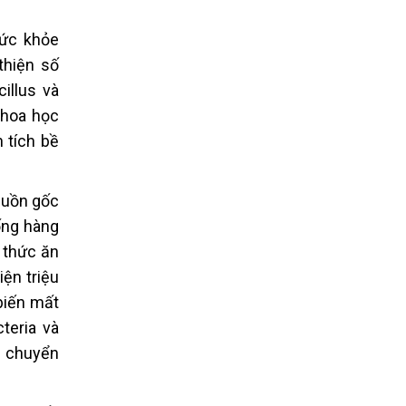
sức khỏe
thiện số
illus và
khoa học
 tích bề
guồn gốc
ống hàng
 thức ăn
ện triệu
biến mất
teria và
t chuyển