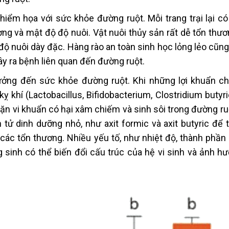
hiểm họa với sức khỏe đường ruột. Mỗi trang trại lại c
ợng và mật độ độ nuôi. Vật nuôi thủy sản rất dễ tổn thư
ộ nuôi dày đặc. Hàng rào an toàn sinh học lỏng lẻo cũng
gây ra bệnh liên quan đến đường ruột.
ởng đến sức khỏe đường ruột. Khi những lợi khuẩn ch
 kỵ khí (Lactobacillus, Bifidobacterium, Clostridium buty
ặn vi khuẩn có hại xâm chiếm và sinh sôi trong đường ru
n tử dinh dưỡng nhỏ, như axit formic và axit butyric để
các tổn thương. Nhiều yếu tố, như nhiệt độ, thành phần 
sinh có thể biến đổi cấu trúc của hệ vi sinh và ảnh h