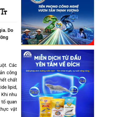
ia. Do
ưỡng
uột. Các
sản công
 hết chất
de lipid,
. Khi nhu
u tố quan
thực vật