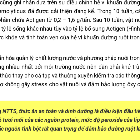
cũng ghi nhận dựa trên sự điều chỉnh hệ vi khuẩn đường 
emolyticus đã được cải thiện đáng kể. Trong 10 tuần, 
n chứa Actigen từ 0,2 – 1,6 g/tấn. Sau 10 tuần, vật n
tỷ lệ sống khác nhau tùy vào tỷ lệ bổ sung Actigen (Hình
ức khỏe và tính toàn vẹn của hệ vi khuẩn đường ruột tro
uẩn hóa quản lý chất lượng nước và phương pháp nuôi tro
ng nhiều nhất bởi môi trường nước nên cần phải khử tr
 thức thay cho cá tạp và thường xuyên kiểm tra các thôn
tơ không gây stress cho vật nuôi và đảm bảo lượng ôxy 
g NTTS, thức ăn an toàn và dinh dưỡng là điều kiện đầu ti
tươi mới của các nguồn protein, mức độ peroxide của lip
c nguồn tinh bột rất quan trọng để đảm bảo đường ruột 