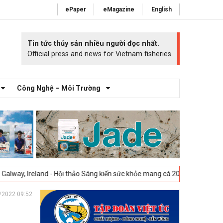
ePaper
eMagazine
English
Tin tức thủy sản nhiều người đọc nhất.
Official press and news for Vietnam fisheries
Công Nghệ – Môi Trường
 Hội thảo Sáng kiến sức khỏe mang cá 2025 -
23-04-2025
Vigo, Tây Ban
/2022 09:52