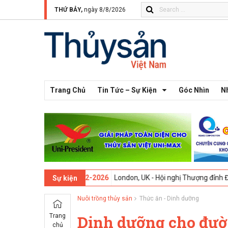
THỨ BẢY,
ngày 8/8/2026
Trang Chủ
Tin Tức – Sự Kiện
Góc Nhìn
N
13 -
09-02-2026
London, UK - Hội nghị Thượng đỉnh Đổi mới Sáng tạo
Sự kiện
Nuôi trồng thủy sản
Thức ăn - Dinh dưỡng
Trang
Dinh dưỡng cho đườ
chủ