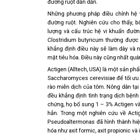
đường ruột dần dần.
Những phương pháp điều chỉnh hệ v
đường ruột. Nghiên cứu cho thấy, bổ
lượng và cấu trúc hệ vi khuẩn đườn
Clostridium butyricum thường được 
khẳng định điều này sẽ làm dày và 
mặt tiêu hóa. Điều này cũng nhất quán
Actigen (Alltech, USA) là một sản ph
Saccharomyces cerevisiae để tối ưu 
rào miễn dịch của tôm. Nông dân tại
đều khẳng định tình trạng dịch bệnh
chứng, họ bổ sung 1 – 3% Actigen v
hẳn. Trong một nghiên cứu về Actig
Pseudoaltermonas đã hình thành hiệu
hóa như axit formic, axit propionic và