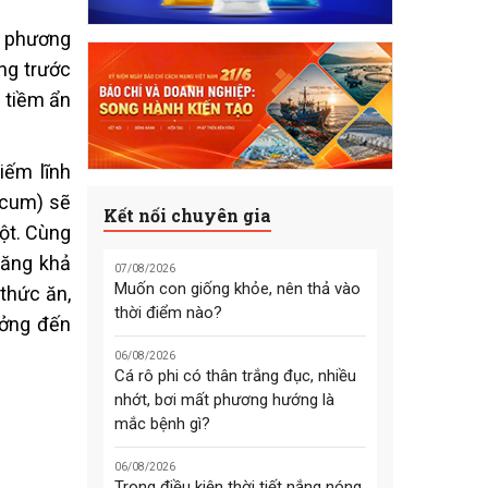
ó phương
ơng trước
 tiềm ẩn
iếm lĩnh
ricum) sẽ
Kết nối chuyên gia
ột. Cùng
 tăng khả
07/08/2026
Muốn con giống khỏe, nên thả vào
thức ăn,
thời điểm nào?
ưởng đến
06/08/2026
Cá rô phi có thân trắng đục, nhiều
nhớt, bơi mất phương hướng là
mắc bệnh gì?
06/08/2026
Trong điều kiện thời tiết nắng nóng