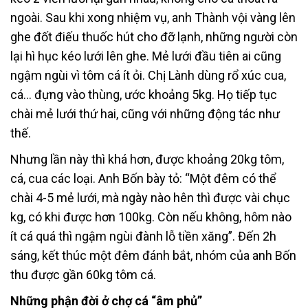
ngoài. Sau khi xong nhiệm vụ, anh Thành vội vàng lên
ghe đốt điếu thuốc hút cho đỡ lạnh, những người còn
lại hì hục kéo lưới lên ghe. Mẻ lưới đầu tiên ai cũng
ngậm ngùi vì tôm cá ít ỏi. Chị Lành dùng rổ xúc cua,
cá… đựng vào thùng, ước khoảng 5kg. Họ tiếp tục
chài mẻ lưới thứ hai, cũng với những động tác như
thế.
Nhưng lần này thì khá hơn, được khoảng 20kg tôm,
cá, cua các loại. Anh Bốn bày tỏ: “Một đêm có thể
chài 4-5 mẻ lưới, mà ngày nào hên thì được vài chục
kg, có khi được hơn 100kg. Còn nếu không, hôm nào
ít cá quá thì ngậm ngùi đành lỗ tiền xăng”. Đến 2h
sáng, kết thúc một đêm đánh bắt, nhóm của anh Bốn
thu được gần 60kg tôm cá.
Những phận đời ở chợ cá “âm phủ”