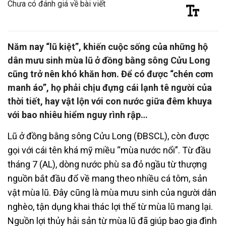
Chưa có đánh giá về bài viết
Năm nay “lũ kiệt”, khiến cuộc sống của những hộ
dân mưu sinh mùa lũ ở đồng bằng sông Cửu Long
cũng trở nên khó khăn hơn. Để có được “chén cơm
manh áo”, họ phải chịu đựng cái lạnh tê người của
thời tiết, hay vật lộn với con nước giữa đêm khuya
với bao nhiêu hiểm nguy rình rập…
Lũ ở đồng bằng sông Cửu Long (ĐBSCL), còn được
gọi với cái tên khá mỹ miều “mùa nước nổi”. Từ đầu
tháng 7 (AL), dòng nước phù sa đỏ ngầu từ thượng
nguồn bắt đầu đổ về mang theo nhiều cá tôm, sản
vật mùa lũ. Đây cũng là mùa mưu sinh của người dân
nghèo, tận dụng khai thác lợi thế từ mùa lũ mang lại.
Nguồn lợi thủy hải sản từ mùa lũ đã giúp bao gia đình