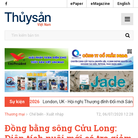
ePaper
eMagazine
English
9-02-2026
London, UK - Hội nghị Thượng đỉnh Đổi mới Sáng tạo trong
Sự kiện
Thương mại
Chế biến - Xuất nhập
T2, 06/07/2020 12:28
Đồng bằng sông Cửu Long: