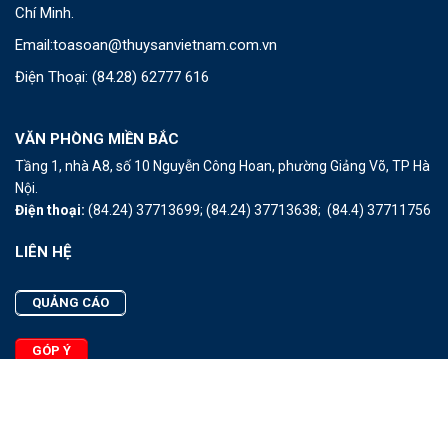
Chí Minh.
Email:
toasoan@thuysanvietnam.com.vn
Điện Thoại:
(84.28) 62777 616
VĂN PHÒNG MIỀN BẮC
Tầng 1, nhà A8, số 10 Nguyễn Công Hoan, phường Giảng Võ, TP Hà
Nội.
Điện thoại:
(84.24) 37713699;
(84.24) 37713638;
(84.4) 37711756
LIÊN HỆ
QUẢNG CÁO
GÓP Ý
LIÊN HỆ