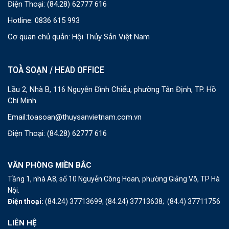
Điện Thoại:
(84.28) 62777 616
Hotline: 0836 615 993
Cơ quan chủ quản: Hội Thủy Sản Việt Nam
TOÀ SOẠN / HEAD OFFICE
Lầu 2, Nhà B, 116 Nguyễn Đình Chiểu, phường Tân Định, TP. Hồ
Chí Minh.
Email:
toasoan@thuysanvietnam.com.vn
Điện Thoại:
(84.28) 62777 616
VĂN PHÒNG MIỀN BẮC
Tầng 1, nhà A8, số 10 Nguyễn Công Hoan, phường Giảng Võ, TP Hà
Nội.
Điện thoại:
(84.24) 37713699;
(84.24) 37713638;
(84.4) 37711756
LIÊN HỆ