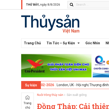
THỨ BẢY,
ngày 8/8/2026
Trang Chủ
Tin Tức – Sự Kiện
Góc Nhìn
N
ần thứ 13 -
09-02-2026
London, UK - Hội nghị Thượng đỉnh Đổi mới Sá
Sự kiện
Nuôi trồng thủy sản
Sản xuất giống
Trang
Đồng Tháp: Cải thiện
chủ