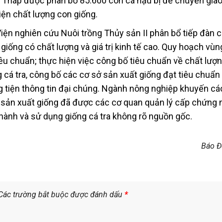
g Tháp được phân bổ 85.600 con cá hậu bị để chuyển gia
iện chất lượng con giống.
Viện nghiên cứu Nuôi trồng Thủy sản II phân bổ tiếp đàn 
 giống có chất lượng và giá trị kinh tế cao. Quy hoạch vù
iêu chuẩn; thực hiện việc công bố tiêu chuẩn về chất lượ
g cá tra, công bố các cơ sở sản xuất giống đạt tiêu chuẩn
g tiện thông tin đại chúng. Ngành nông nghiệp khuyến cá
 sản xuất giống đã được các cơ quan quản lý cấp chứng 
 hành và sử dụng giống cá tra không rõ nguồn gốc.
Báo Đ
Các trường bắt buộc được đánh dấu
*