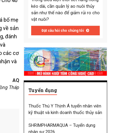
o cho 40
kéo dài, cần quản lý ao nuôi thủy
sản như thế nào để giảm rủi ro cho
cá bố mẹ
vật nuôi?
ng về sản
Đặt câu hỏi cho chúng tôi
ng, đánh
 và
o các cơ
nhận và
AQ
ồng Tháp
Tuyển dụng
Thuốc Thú Y Thịnh Á tuyển nhân viên
kỹ thuật và kinh doanh thuốc thủy sản
SHRIMPHARMAQUA – Tuyển dụng
nhân sự 2026