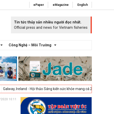
ePaper
eMagazine
English
Tin tức thủy sản nhiều người đọc nhất.
Official press and news for Vietnam fisheries
Công Nghệ – Môi Trường
land - Hội thảo Sáng kiến sức khỏe mang cá 2025 -
23-04-2025
Vigo, T
/2020 10:11