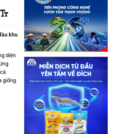
 đầu khu
ng diện
 ứng
 cá
a giống.