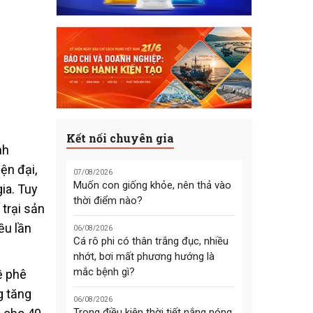
Kết nối chuyên gia
nh
ện đại,
07/08/2026
Muốn con giống khỏe, nên thả vào
ia. Tuy
thời điểm nào?
trại sản
ều lần
06/08/2026
Cá rô phi có thân trắng đục, nhiều
nhớt, bơi mất phương hướng là
mắc bệnh gì?
ề phê
g tăng
06/08/2026
Trong điều kiện thời tiết nắng nóng