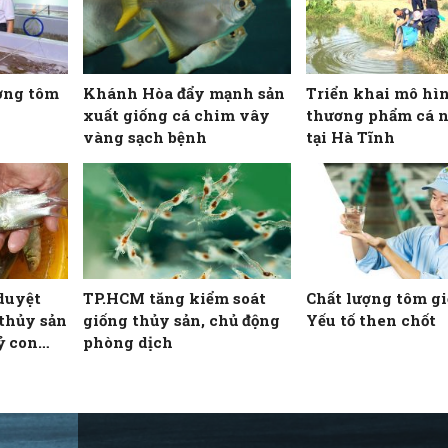
ợng tôm
Khánh Hòa đẩy mạnh sản
Triển khai mô hì
xuất giống cá chim vây
thương phẩm cá 
vàng sạch bệnh
tại Hà Tĩnh
duyệt
TP.HCM tăng kiểm soát
Chất lượng tôm gi
thủy sản
giống thủy sản, chủ động
Yếu tố then chốt
ỷ con
phòng dịch