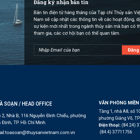
Đăng ký nhận bản tin
Bản tin điện tử hàng tháng của Tạp chí Thủy sản Việ
Nam sẽ cập nhật các thông tin về các hoạt động, dị
sự kiện mới nhất trong ngành thủy sản mà bạn có t
tham gia, các cơ hội bạn có thể quan tâm.
VĂN PHÒNG MIỀN
À SOẠN / HEAD OFFICE
Tầng 1, nhà A8, số 
 2, Nhà B, 116 Nguyễn Đình Chiểu, phường
phường Giảng Võ, TP 
 Định, TP. Hồ Chí Minh.
Điện thoại:
(84.24) 
(84.4) 37711756
il:
toasoan@thuysanvietnam.com.vn