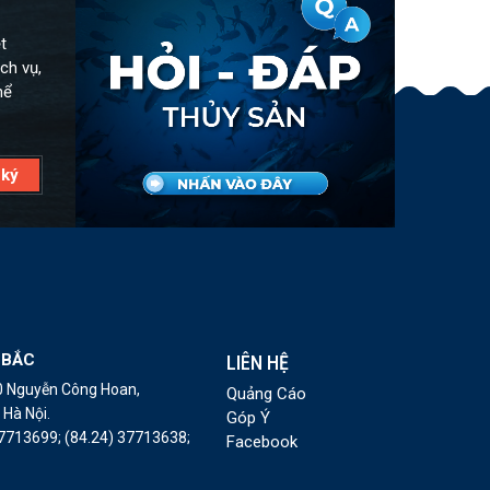
t
ch vụ,
hể
 BẮC
LIÊN HỆ
10 Nguyễn Công Hoan,
Quảng Cáo
Hà Nội.
Góp Ý
37713699;
(84.24) 37713638;
Facebook