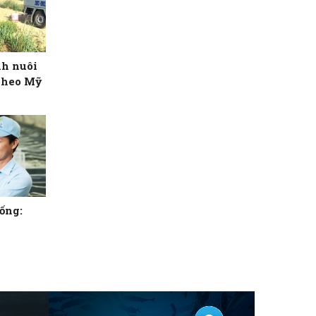
nh nuôi
nheo Mỹ
ống: