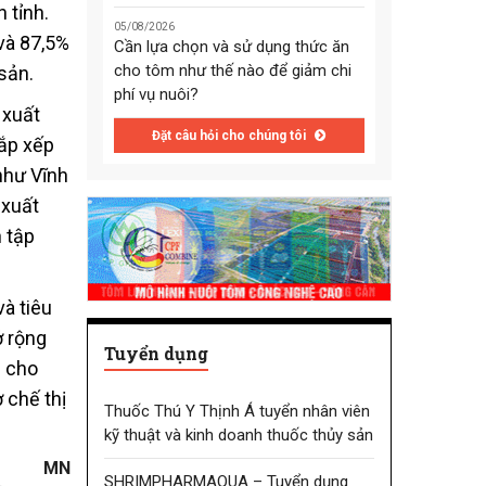
 tỉnh.
05/08/2026
 và 87,5%
Cần lựa chọn và sử dụng thức ăn
cho tôm như thế nào để giảm chi
sản.
phí vụ nuôi?
 xuất
Đặt câu hỏi cho chúng tôi
sắp xếp
như Vĩnh
 xuất
 tập
và tiêu
ở rộng
Tuyển dụng
u cho
 chế thị
Thuốc Thú Y Thịnh Á tuyển nhân viên
kỹ thuật và kinh doanh thuốc thủy sản
MN
SHRIMPHARMAQUA – Tuyển dụng