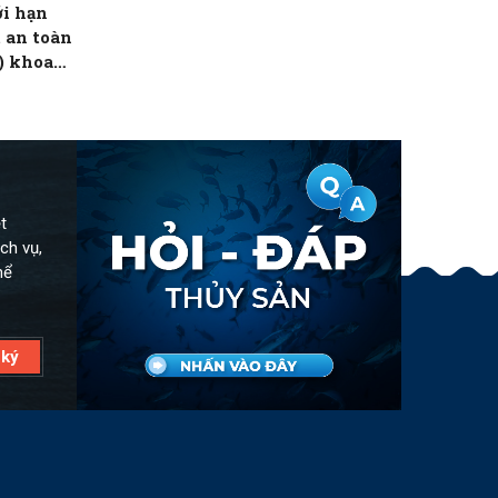
i hạn
 an toàn
) khoa
t
ch vụ,
hể