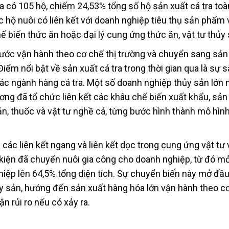
a có 105 hộ, chiếm 24,53% tổng số hộ sản xuất cá tra toàn
c hộ nuôi có liên kết với doanh nghiệp tiêu thụ sản phẩm
hế biến thức ăn hoặc đại lý cung ứng thức ăn, vật tư thủy 
bước vận hành theo cơ chế thị trường và chuyển sang sản
Điểm nổi bật về sản xuất cá tra trong thời gian qua là sự 
các ngành hàng cá tra. Một số doanh nghiệp thủy sản lớn 
g đã tổ chức liên kết các khâu chế biến xuất khẩu, sản
n, thuốc và vật tư nghề cá, từng bước hình thành mô hình
các liên kết ngang và liên kết dọc trong cung ứng vật tư 
kiện đã chuyển nuôi gia công cho doanh nghiệp, từ đó m
hiệp lên 64,5% tổng diện tích. Sự chuyển biến này mở đầ
y sản, hướng đến sản xuất hàng hóa lớn vận hành theo cơ
n rủi ro nếu có xảy ra.