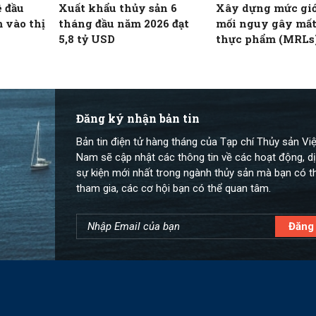
ê đầu
Xuất khẩu thủy sản 6
Xây dựng mức giớ
 vào thị
tháng đầu năm 2026 đạt
mối nguy gây mất
5,8 tỷ USD
thực phẩm (MRLs
học và minh bạch
Đăng ký nhận bản tin
Bản tin điện tử hàng tháng của Tạp chí Thủy sản Việ
Nam sẽ cập nhật các thông tin về các hoạt động, dị
sự kiện mới nhất trong ngành thủy sản mà bạn có t
tham gia, các cơ hội bạn có thể quan tâm.