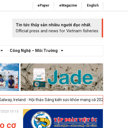
ePaper
eMagazine
English
Tin tức thủy sản nhiều người đọc nhất.
Official press and news for Vietnam fisheries
Công Nghệ – Môi Trường
nd - Hội thảo Sáng kiến sức khỏe mang cá 2025 -
23-04-2025
Vigo, Tây
/2020 10:15
o cơ