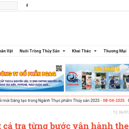
hân Vật
Nuôi Trồng Thủy Sản
Khai Thác
Thương Mại
 tạo trong Ngành Thực phẩm Thủy sản 2025 -
08-04-2025
Galway, Irela
T2, 06/07
 cá tra từng bước vận hành the