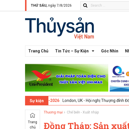
THỨ SÁU,
ngày 7/8/2026
Trang Chủ
Tin Tức – Sự Kiện
Góc Nhìn
N
thứ 13 -
09-02-2026
London, UK - Hội nghị Thượng đỉnh Đổi mới Sáng
Sự kiện
Thương mại
Chế biến - Xuất nhập
Trang
Đồng Tháp: Sản xuất
chủ