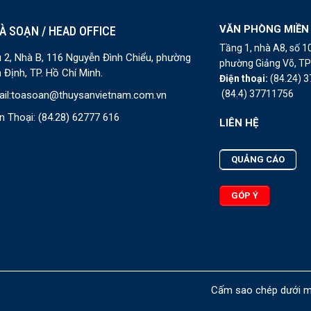
VĂN PHÒNG MIỀN
À SOẠN / HEAD OFFICE
Tầng 1, nhà A8, số 
 2, Nhà B, 116 Nguyễn Đình Chiểu, phường
phường Giảng Võ, TP 
 Định, TP. Hồ Chí Minh.
Điện thoại:
(84.24) 
(84.4) 37711756
il:
toasoan@thuysanvietnam.com.vn
n Thoại:
(84.28) 62777 616
LIÊN HỆ
QUẢNG CÁO
GÓP Ý
Cấm sao chép dưới mọ