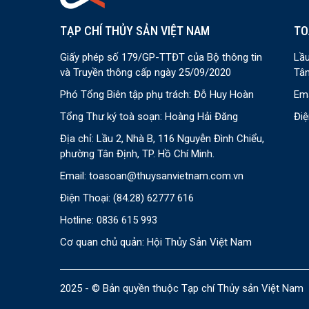
TẠP CHÍ THỦY SẢN VIỆT NAM
TO
Giấy phép số 179/GP-TTĐT của Bộ thông tin
Lầu
và Truyền thông cấp ngày 25/09/2020
Tân
Phó Tổng Biên tập phụ trách: Đỗ Huy Hoàn
Ema
Tổng Thư ký toà soạn: Hoàng Hải Đăng
Điệ
Địa chỉ: Lầu 2, Nhà B, 116 Nguyễn Đình Chiểu,
phường Tân Định, TP. Hồ Chí Minh.
Email:
toasoan@thuysanvietnam.com.vn
Điện Thoại:
(84.28) 62777 616
Hotline: 0836 615 993
Cơ quan chủ quản: Hội Thủy Sản Việt Nam
2025 - © Bản quyền thuộc Tạp chí Thủy sản Việt Nam