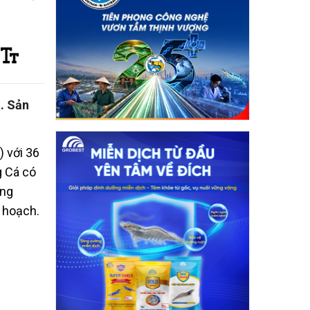
m. Sản
) với 36
g Cá có
ong
y hoạch.