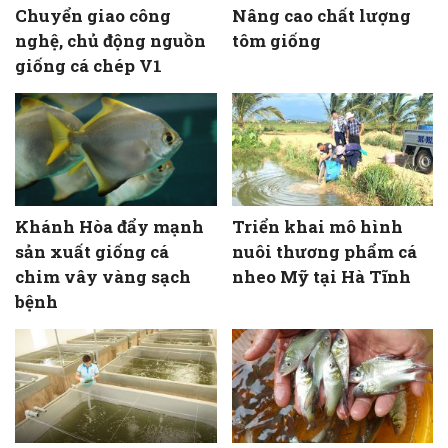
Chuyển giao công
Nâng cao chất lượng
nghệ, chủ động nguồn
tôm giống
giống cá chép V1
Khánh Hòa đẩy mạnh
Triển khai mô hình
sản xuất giống cá
nuôi thương phẩm cá
chim vây vàng sạch
nheo Mỹ tại Hà Tĩnh
bệnh