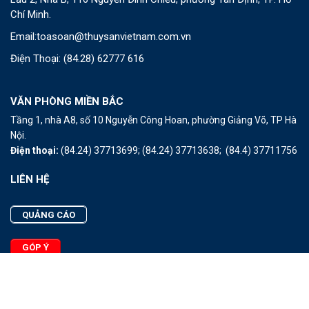
Chí Minh.
Email:
toasoan@thuysanvietnam.com.vn
Điện Thoại:
(84.28) 62777 616
VĂN PHÒNG MIỀN BẮC
Tầng 1, nhà A8, số 10 Nguyễn Công Hoan, phường Giảng Võ, TP Hà
Nội.
Điện thoại:
(84.24) 37713699;
(84.24) 37713638;
(84.4) 37711756
LIÊN HỆ
QUẢNG CÁO
GÓP Ý
LIÊN HỆ