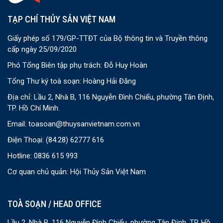
TẠP CHÍ THỦY SẢN VIỆT NAM
Giấy phép số 179/GP-TTĐT của Bộ thông tin và Truyền thông
cấp ngày 25/09/2020
Phó Tổng Biên tập phụ trách: Đỗ Huy Hoàn
Tổng Thư ký toà soạn: Hoàng Hải Đăng
Địa chỉ: Lầu 2, Nhà B, 116 Nguyễn Đình Chiểu, phường Tân Định,
TP. Hồ Chí Minh.
Email:
toasoan@thuysanvietnam.com.vn
Điện Thoại:
(84.28) 62777 616
Hotline: 0836 615 993
Cơ quan chủ quản: Hội Thủy Sản Việt Nam
TOÀ SOẠN / HEAD OFFICE
Lầu 2, Nhà B, 116 Nguyễn Đình Chiểu, phường Tân Định, TP. Hồ