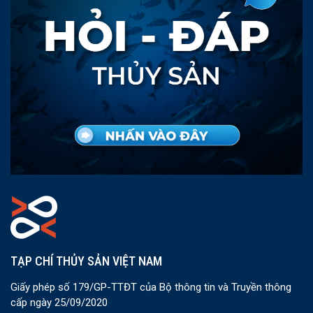
TẠP CHÍ THỦY SẢN VIỆT NAM
Giấy phép số 179/GP-TTĐT của Bộ thông tin và Truyền thông
cấp ngày 25/09/2020