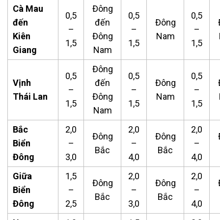
Cà Mau
Đông
0,5
0,5
0,5
đến
đến
Đông
–
–
–
Kiên
Đông
Nam
1,5
1,5
1,5
Giang
Nam
Đông
0,5
0,5
0,5
Vịnh
đến
Đông
–
–
–
Thái Lan
Đông
Nam
1,5
1,5
1,5
Nam
Bắc
2,0
2,0
2,0
Đông
Đông
Biển
–
–
–
Bắc
Bắc
Đông
3,0
4,0
4,0
Giữa
1,5
2,0
2,0
Đông
Đông
Biển
–
–
–
Bắc
Bắc
Đông
2,5
3,0
4,0