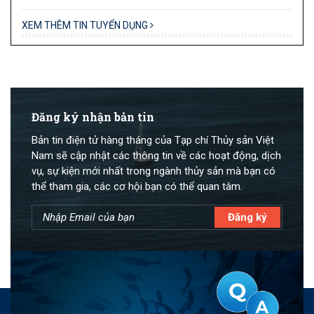
XEM THÊM TIN TUYỂN DỤNG
Đăng ký nhận bản tin
Bản tin điện tử hàng tháng của Tạp chí Thủy sản Việt
Nam sẽ cập nhật các thông tin về các hoạt động, dịch
vụ, sự kiện mới nhất trong ngành thủy sản mà bạn có
thể tham gia, các cơ hội bạn có thể quan tâm.