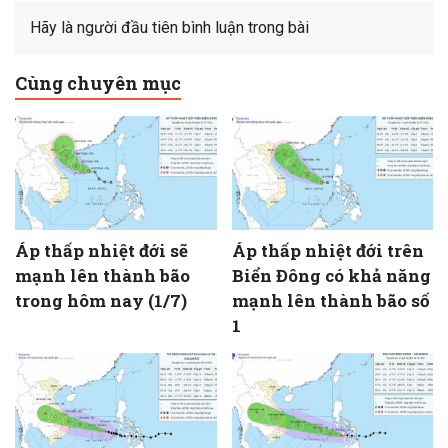
Hãy là người đầu tiên bình luận trong bài
Cùng chuyên mục
Áp thấp nhiệt đới sẽ
Áp thấp nhiệt đới trên
mạnh lên thành bão
Biển Đông có khả năng
trong hôm nay (1/7)
mạnh lên thành bão số
1