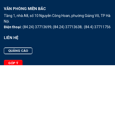
VĂN PHÒNG MIỀN BẮC
Tầng 1, nhà A8, số 10 Nguyễn Công Hoan, phường Giảng Võ, TP Hà
Nội.
Điện thoại:
(84.24) 37713699;
(84.24) 37713638;
(84.4) 37711756
LIÊN HỆ
QUẢNG CÁO
GÓP Ý
LIÊN HỆ
Quảng Cáo
Góp Ý
Facebook