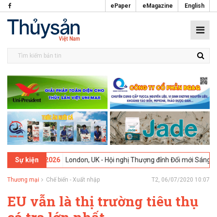
ePaper
eMagazine
English
09-02-2026
London, UK - Hội nghị Thượng đỉnh Đổi mới Sáng tạo tro
Sự kiện
Thương mại
Chế biến - Xuất nhập
T2, 06/07/2020 10:07
EU vẫn là thị trường tiêu thụ