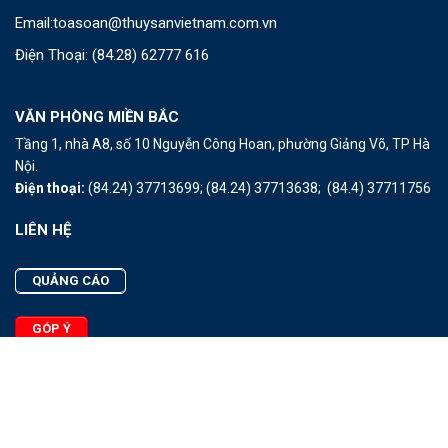
Email:
toasoan@thuysanvietnam.com.vn
Điện Thoại:
(84.28) 62777 616
VĂN PHÒNG MIỀN BẮC
Tầng 1, nhà A8, số 10 Nguyễn Công Hoan, phường Giảng Võ, TP Hà
Nội.
Điện thoại:
(84.24) 37713699;
(84.24) 37713638;
(84.4) 37711756
LIÊN HỆ
QUẢNG CÁO
GÓP Ý
LIÊN HỆ
Quảng Cáo