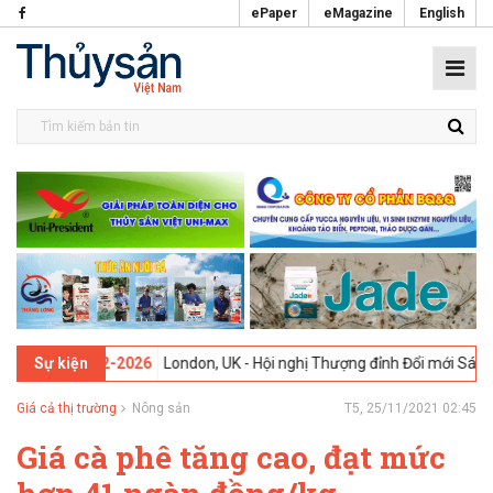
ePaper
eMagazine
English
13 -
09-02-2026
London, UK - Hội nghị Thượng đỉnh Đổi mới Sáng tạo 
Sự kiện
Giá cả thị trường
Nông sản
T5, 25/11/2021 02:45
Giá cà phê tăng cao, đạt mức