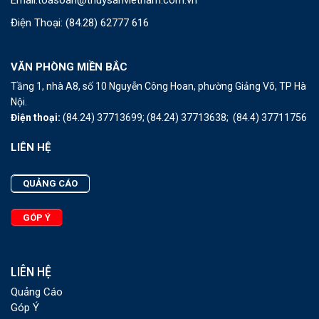
Email:
toasoan@thuysanvietnam.com.vn
Điện Thoại:
(84.28) 62777 616
VĂN PHÒNG MIỀN BẮC
Tầng 1, nhà A8, số 10 Nguyễn Công Hoan, phường Giảng Võ, TP Hà
Nội.
Điện thoại:
(84.24) 37713699;
(84.24) 37713638;
(84.4) 37711756
LIÊN HỆ
QUẢNG CÁO
GÓP Ý
LIÊN HỆ
Quảng Cáo
Góp Ý