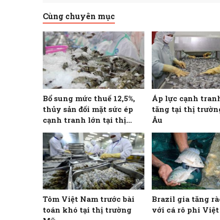
Cùng chuyên mục
Bổ sung mức thuế 12,5%,
Áp lực cạnh tran
thủy sản đối mặt sức ép
tăng tại thị trườ
cạnh tranh lớn tại thị
Âu
trường Hoa Kỳ
Tôm Việt Nam trước bài
Brazil gia tăng rà
toán khó tại thị trường
với cá rô phi Việ