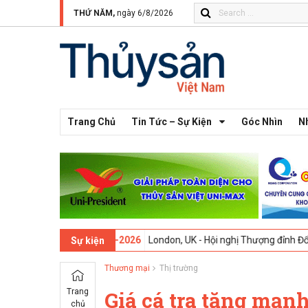
THỨ NĂM,
ngày 6/8/2026
Trang Chủ
Tin Tức – Sự Kiện
Góc Nhìn
N
thứ 13 -
09-02-2026
London, UK - Hội nghị Thượng đỉnh Đổi mới Sáng
Sự kiện
Thương mại
Thị trường
Trang
Giá cá tra tăng mạnh
chủ