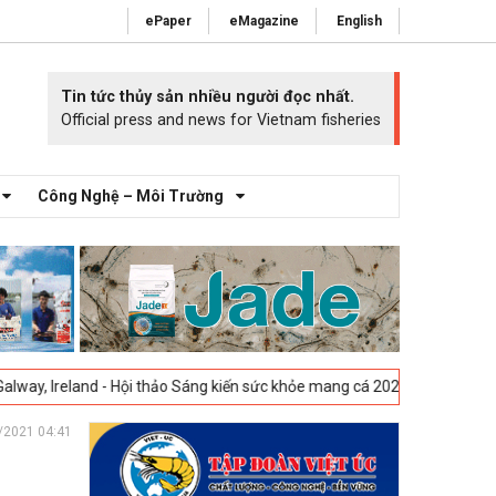
ePaper
eMagazine
English
Tin tức thủy sản nhiều người đọc nhất.
Official press and news for Vietnam fisheries
Công Nghệ – Môi Trường
nd - Hội thảo Sáng kiến sức khỏe mang cá 2025 -
23-04-2025
Vigo, Tây
/2021 04:41