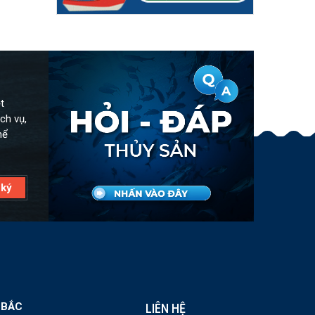
t
ch vụ,
hể
 BẮC
LIÊN HỆ