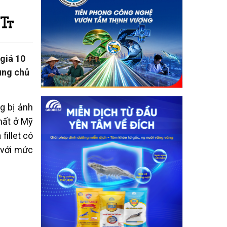
giá 10
cung chủ
g bị ảnh
nhất ở Mỹ
fillet có
 với mức