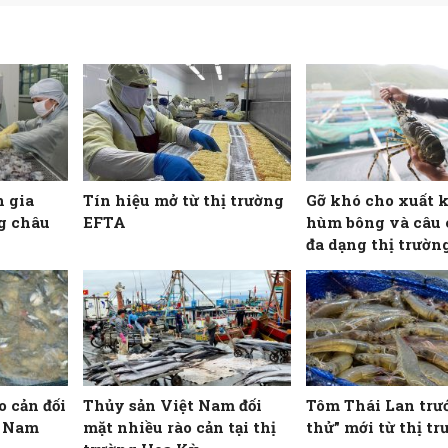
h gia
Tín hiệu mở từ thị trường
Gỡ khó cho xuất 
ng châu
EFTA
hùm bông và câu
đa dạng thị trườn
o cản đối
Thủy sản Việt Nam đối
Tôm Thái Lan trư
t Nam
mặt nhiều rào cản tại thị
thử” mới từ thị t