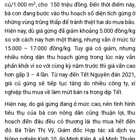
2
củ/1.000 m
, cho 150 triệu đồng. Ðến thời điểm này,
bà con đang bước vào thu hoạch số diện tích gừng ở
những vùng trũng thấp để tránh thiệt hai do mưa bão.
Hiện nay, dù giá gừng đã giảm khoảng 5.000 đồng/kg
so với cách nay hơn một tháng, nhưng vẫn ở mức từ
15.000 – 17.000 đồng/kg. Tuy giá có giảm, nhưng
nhiều nông dân thu hoạch gừng trong lúc này vẫn
phấn khởi vì so với cùng kỳ năm trước thì giá vẫn cao
hơn gấp 3 – 4 lần. Từ nay đến Tết Nguyên đán 2021,
giá củ gừng sẽ tiếp tục tăng do nhiều công ty, xí
nghiệp thu mua về làm mứt bán ra trong dịp Tết.
Hiện nay, do giá gừng đang ở mức cao, nên tình hình
tiêu thụ của bà con nông dân cũng thuận lợi, thu
hoạch đến đâu đều có thương lái thu mua hết đến
đó. Bà Trần Thị Vỹ, Giám đốc Hợp tác xã dịch vụ
Nông nghiệp Kinh 10, ấp Minh Kiên A, xã Minh Thuận