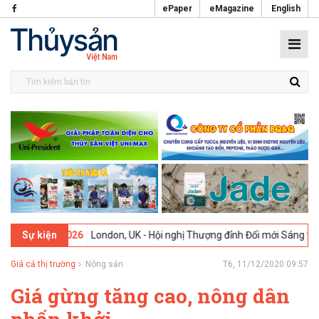
ePaper
eMagazine
English
6
London, UK - Hội nghị Thượng đỉnh Đổi mới Sáng tạo trong Ngành T
Sự kiện
Giá cả thị trường
Nông sản
T6, 11/12/2020 09:57
Giá gừng tăng cao, nông dân