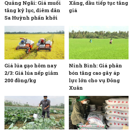
Quảng Ngãi: Giá muối
Xăng, dầu tiếp tục tăng
tăng kỷ lục, diêm dân
giá
Sa Huỳnh phấn khởi
Giá lúa gạo hôm nay
Ninh Bình: Giá phân
2/3: Giá lúa nếp giảm
bón tăng cao gây áp
200 đồng/kg
lực lớn cho vụ Đông
Xuân