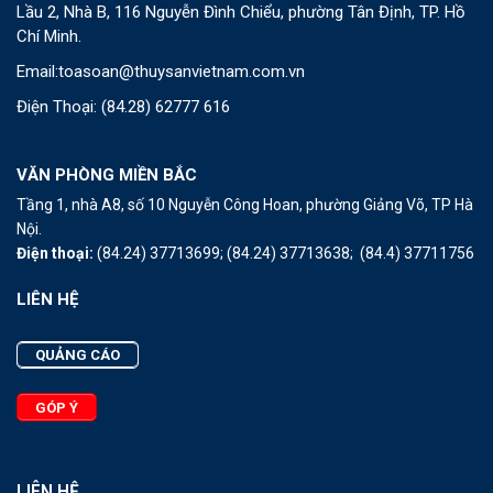
Lầu 2, Nhà B, 116 Nguyễn Đình Chiểu, phường Tân Định, TP. Hồ
Chí Minh.
Email:
toasoan@thuysanvietnam.com.vn
Điện Thoại:
(84.28) 62777 616
VĂN PHÒNG MIỀN BẮC
Tầng 1, nhà A8, số 10 Nguyễn Công Hoan, phường Giảng Võ, TP Hà
Nội.
Điện thoại:
(84.24) 37713699;
(84.24) 37713638;
(84.4) 37711756
LIÊN HỆ
QUẢNG CÁO
GÓP Ý
LIÊN HỆ