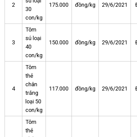
sú loại
2
175.000
đồng/kg
29/6/2021
30
con/kg
Tôm
sú loại
3
150.000
đồng/kg
29/6/2021
40
con/kg
Tôm
thẻ
chân
4
117.000
đồng/kg
29/6/2021
trắng
loại 50
con/kg
Tôm
thẻ