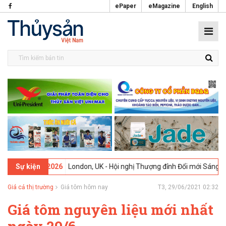
ePaper
eMagazine
English
 -
09-02-2026
London, UK - Hội nghị Thượng đỉnh Đổi mới Sáng tạo t
Sự kiện
Giá cả thị trường
Giá tôm hôm nay
T3, 29/06/2021 02:32
Giá tôm nguyên liệu mới nhất