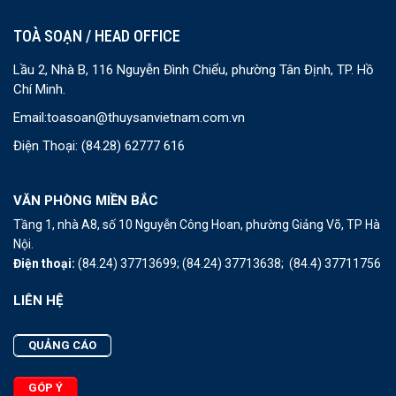
TOÀ SOẠN / HEAD OFFICE
Lầu 2, Nhà B, 116 Nguyễn Đình Chiểu, phường Tân Định, TP. Hồ
Chí Minh.
Email:
toasoan@thuysanvietnam.com.vn
Điện Thoại:
(84.28) 62777 616
VĂN PHÒNG MIỀN BẮC
Tầng 1, nhà A8, số 10 Nguyễn Công Hoan, phường Giảng Võ, TP Hà
Nội.
Điện thoại:
(84.24) 37713699;
(84.24) 37713638;
(84.4) 37711756
LIÊN HỆ
QUẢNG CÁO
GÓP Ý