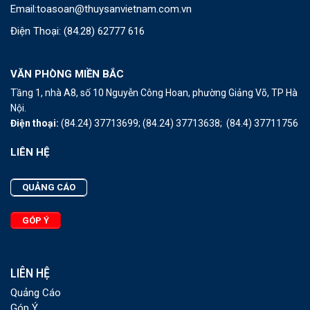
Email:
toasoan@thuysanvietnam.com.vn
Điện Thoại:
(84.28) 62777 616
VĂN PHÒNG MIỀN BẮC
Tầng 1, nhà A8, số 10 Nguyễn Công Hoan, phường Giảng Võ, TP Hà
Nội.
Điện thoại:
(84.24) 37713699;
(84.24) 37713638;
(84.4) 37711756
LIÊN HỆ
QUẢNG CÁO
GÓP Ý
LIÊN HỆ
Quảng Cáo
Góp Ý