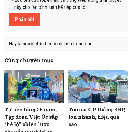
Lưu tên của tôi, email, và trang web trong trình duyệt
này cho lần bình luận kế tiếp của tôi.
Hãy là người đầu tiên bình luận trong bài
Cùng chuyên mục
Từ nền tảng 25 năm,
Tôm sú C.P thắng EHP,
Tập đoàn Việt Úc sắp
lớn nhanh, hiệu quả
“hé lộ” chiến lược
cao
chuyển mình bằng