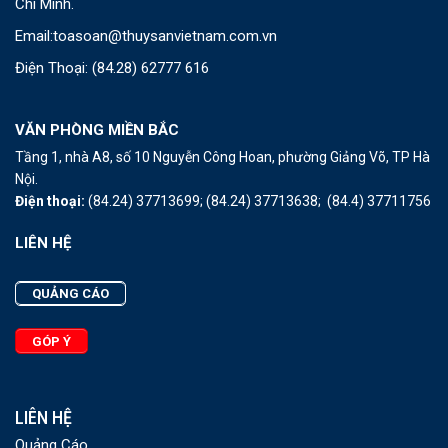
Chí Minh.
Email:
toasoan@thuysanvietnam.com.vn
Điện Thoại:
(84.28) 62777 616
VĂN PHÒNG MIỀN BẮC
Tầng 1, nhà A8, số 10 Nguyễn Công Hoan, phường Giảng Võ, TP Hà
Nội.
Điện thoại:
(84.24) 37713699;
(84.24) 37713638;
(84.4) 37711756
LIÊN HỆ
QUẢNG CÁO
GÓP Ý
LIÊN HỆ
Quảng Cáo