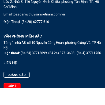
Lầu 2, Nhà B, 116 Nguyễn Đình Chiểu, phường Tân Định, TP. Hồ
Chí Minh.
Email:
toasoan@thuysanvietnam.com.vn
Điện Thoại:
(84.28) 62777 616
VĂN PHÒNG MIỀN BẮC
Tầng 1, nhà A8, số 10 Nguyễn Công Hoan, phường Giảng Võ, TP Hà
Nội.
Điện thoại:
(84.24) 37713699;
(84.24) 37713638;
(84.4) 37711756
LIÊN HỆ
QUẢNG CÁO
GÓP Ý
LIÊN HỆ