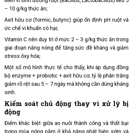
Men vi sinh đường ruột (Bacillus, Lactobacillus) liều 5
– 10 g/kg thức ăn;
Axit hữu cơ (formic, butyric) giúp ổn định pH ruột và
ức chế vi khuẩn có hại;
Vitamin C nên duy trì ở mức 2 – 3 g/kg thức ăn trong
giai đoạn nắng nóng để tăng sức đề kháng và giảm
stress ôxy hóa;
Một số mô hình thực tế cho thấy, khi áp dụng đồng
bộ enzyme + probiotic + axit hữu cơ, tỷ lệ phân trắng
giảm rõ rệt sau 5 – 7 ngày mà không cần dùng kháng
sinh.
Kiểm soát chủ động thay vì xử lý bị
động
Điểm khác biệt giữa ao nuôi thành công và thất bại
trong mùa nóng nằm ở khả năng phát hiện sớm và