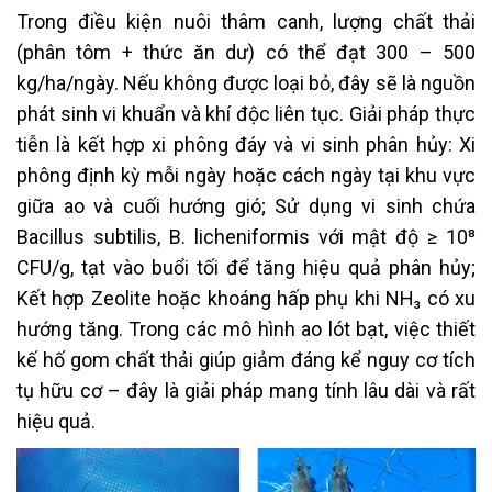
Trong điều kiện nuôi thâm canh, lượng chất thải
(phân tôm + thức ăn dư) có thể đạt 300 – 500
kg/ha/ngày. Nếu không được loại bỏ, đây sẽ là nguồn
phát sinh vi khuẩn và khí độc liên tục. Giải pháp thực
tiễn là kết hợp xi phông đáy và vi sinh phân hủy: Xi
phông định kỳ mỗi ngày hoặc cách ngày tại khu vực
giữa ao và cuối hướng gió; Sử dụng vi sinh chứa
Bacillus subtilis, B. licheniformis với mật độ ≥ 10⁸
CFU/g, tạt vào buổi tối để tăng hiệu quả phân hủy;
Kết hợp Zeolite hoặc khoáng hấp phụ khi NH₃ có xu
hướng tăng. Trong các mô hình ao lót bạt, việc thiết
kế hố gom chất thải giúp giảm đáng kể nguy cơ tích
tụ hữu cơ – đây là giải pháp mang tính lâu dài và rất
hiệu quả.