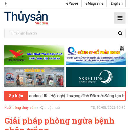
ePaper
eMagazine
English
026
London, UK - Hội nghị Thượng đỉnh Đổi mới Sáng tạo trong Ngành
Sự kiện
Nuôi trồng thủy sản
Kỹ thuật nuôi
T3, 12/05/2026 10:30
Giải pháp phòng ngừa bệnh